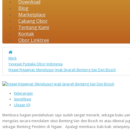
Download
Blog
Marketplace
Cabang Obor
Tentang Kami
Kontak
Obor Linktree
Merk
Yayasan Pustaka Obor Indonesia
Ngawi Ngawiyat: Menelusuri Jejak Sejarah Benteng Van Den Bosch
Keterangan
Spesifikasi
Ulasan (0)
Membaca bagian pendahuluan saja sudah sangat menarik, sebagai buku ya
mengulas secara mendalam situs Benteng Van den Bosch ini atau dikenal ju
sebagai Benteng Pendem di Ngawi. Apalagi membaca bab-bab selanjutny