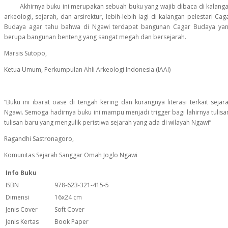
Akhirnya buku ini merupakan sebuah buku yang wajib dibaca di kalang
arkeologi, sejarah, dan arsirektur, lebih-lebih lagi di kalangan pelestari Cag
Budaya agar tahu bahwa di Ngawi terdapat bangunan Cagar Budaya ya
berupa bangunan benteng yang sangat megah dan bersejarah.
Marsis Sutopo,
Ketua Umum, Perkumpulan Ahli Arkeologi Indonesia (IAAI)
“Buku ini ibarat oase di tengah kering dan kurangnya literasi terkait sejar
Ngawi. Semoga hadirnya buku ini mampu menjadi trigger bagi lahirnya tulisa
tulisan baru yang mengulik peristiwa sejarah yang ada di wilayah Ngawi”
Ragandhi Sastronagoro,
Komunitas Sejarah Sanggar Omah Joglo Ngawi
Info Buku
ISBN
978-623-321-415-5
Dimensi
16x24 cm
Jenis Cover
Soft Cover
Jenis Kertas
Book Paper