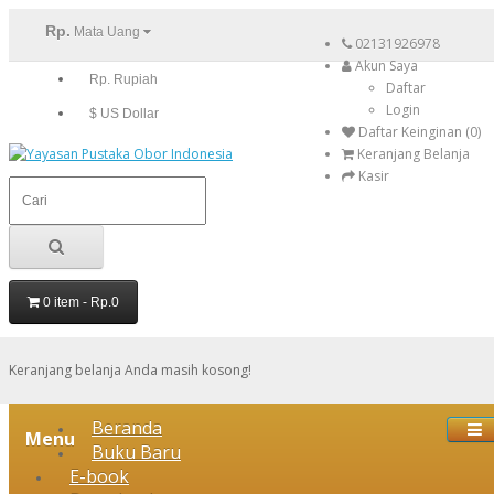
Rp.
Mata Uang
02131926978
Akun Saya
Rp. Rupiah
Daftar
Login
$ US Dollar
Daftar Keinginan (0)
Keranjang Belanja
Kasir
0 item - Rp.0
Keranjang belanja Anda masih kosong!
Beranda
Menu
Buku Baru
E-book