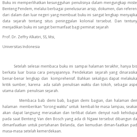
Buku ini memperlihatkan kesungguhan penulisnya dalam mengungkap miste
Benteng Pendem, melalui berbagai penelusuran arsip, dokumen, dan referen
dari dalam dan luar negeri yang membuat buku ini sangat lengkap menyajik
data sejarah tentang situs peninggalan kolonial tersebut. Dan tentun
menjadikan buku ini sangat bermanfaat bagi peminat sejarah
Prof. Dr. Zeffry Alkatiri, SS, Msi,
Universitas Indonesia
Setelah selesai membaca buku ini sampai halaman terakhir, hanya bi
berkata luar biasa cara penyajiannya. Pendekatan sejarah yang dinarasik
benar-benar lengkap dan komprehensif. Bahkan sekaligus dapat melakuk
kritik sumber, karena ada salah penulisan waktu dan tokoh, sebagai asp
utama dalam penulisan sejarah.
Membaca bab demi bab, bagian demi bagian, dan halaman de
halaman memberikan "lorong waktu" untuk kembali ke masa lampau, seaka
akan dapat langsung merasakan dan terlibat dalam denyut nadi kehidup
pada saat Benteng Van den Bosch yang ada di Ngawi tersebut dibangun d
dimanfaatkan untuk pertahanan Belanda, dan kemudian diman-faatkan pa
masa-masa setelah kemerdekaan.