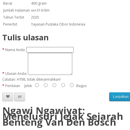
Berat
400 gram
Jumlah Halaman
xx+314 hlm
Tahun Terbit
2025
Penerbit
Yayasan Pustaka Obor Indonesia
Tulis ulasan
Nama Anda:
Ulasan Anda:
Catatan:
HTML tidak diterjemahkan!
Penilaian
Jelek
Bagus
Lanjutkan
Ngawi Ngawiyat:
Menelusuri Jejak Sejarah
Benteng Van Den Bosch