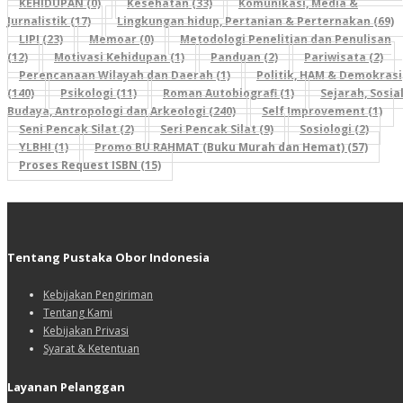
KEHIDUPAN (0)
Kesehatan (33)
Komunikasi, Media &
Jurnalistik (17)
Lingkungan hidup, Pertanian & Perternakan (69)
LIPI (23)
Memoar (0)
Metodologi Penelitian dan Penulisan
(12)
Motivasi Kehidupan (1)
Panduan (2)
Pariwisata (2)
Perencanaan Wilayah dan Daerah (1)
Politik, HAM & Demokrasi
(140)
Psikologi (11)
Roman Autobiografi (1)
Sejarah, Sosial
Budaya, Antropologi dan Arkeologi (240)
Self Improvement (1)
Seni Pencak Silat (2)
Seri Pencak Silat (9)
Sosiologi (2)
YLBHI (1)
Promo BU RAHMAT (Buku Murah dan Hemat) (57)
Proses Request ISBN (15)
Tentang Pustaka Obor Indonesia
Kebijakan Pengiriman
Tentang Kami
Kebijakan Privasi
Syarat & Ketentuan
Layanan Pelanggan