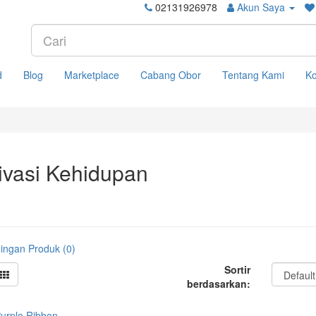
02131926978
Akun Saya
d
Blog
Marketplace
Cabang Obor
Tentang Kami
Ko
ivasi Kehidupan
ingan Produk (0)
Sortir
berdasarkan: