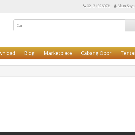
02131926978
Akun Saya
wnload
Blog
Marketplace
Cabang Obor
Tenta