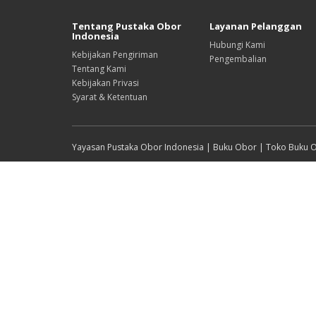
Tentang Pustaka Obor
Layanan Pelanggan
Indonesia
Hubungi Kami
Kebijakan Pengiriman
Pengembalian
Tentang Kami
Kebijakan Privasi
Syarat & Ketentuan
Yayasan Pustaka Obor Indonesia | Buku Obor | Toko Buku 