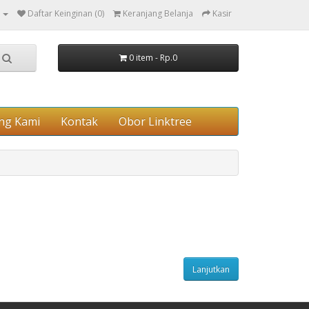
Daftar Keinginan (0)
Keranjang Belanja
Kasir
0 item - Rp.0
ng Kami
Kontak
Obor Linktree
Lanjutkan