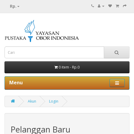
Rp.
0 item - Rp.0
Menu
Akun
Login
Pelanggan Baru