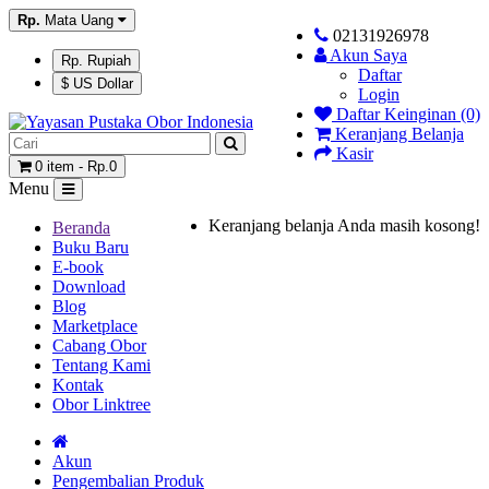
Rp.
Mata Uang
02131926978
Akun Saya
Rp. Rupiah
Daftar
$ US Dollar
Login
Daftar Keinginan (0)
Keranjang Belanja
Kasir
0 item - Rp.0
Menu
Keranjang belanja Anda masih kosong!
Beranda
Buku Baru
E-book
Download
Blog
Marketplace
Cabang Obor
Tentang Kami
Kontak
Obor Linktree
Akun
Pengembalian Produk