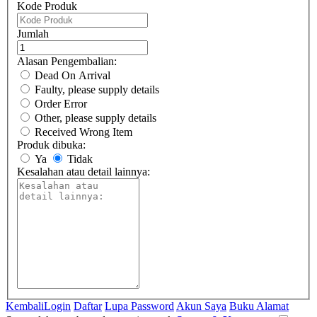
Kode Produk
Jumlah
Alasan Pengembalian:
Dead On Arrival
Faulty, please supply details
Order Error
Other, please supply details
Received Wrong Item
Produk dibuka:
Ya
Tidak
Kesalahan atau detail lainnya:
Kembali
Login
Daftar
Lupa Password
Akun Saya
Buku Alamat