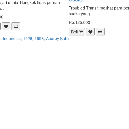
jari dunia Tiongkok tidak pernah
Troubled Transit melihat para pe
, ..
suaka yang ..
00
Rp.125.000
Beli
k
,
Indonesia
,
1926
,
1998
,
Audrey Kahin