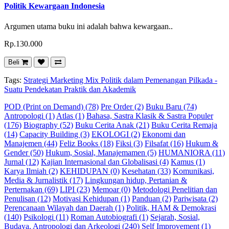
Politik Kewargaan Indonesia
Argumen utama buku ini adalah bahwa kewargaan..
Rp.130.000
Beli
Tags:
Strategi Marketing Mix Politik dalam Pemenangan Pilkada -
Suatu Pendekatan Praktik dan Akademik
POD (Print on Demand) (78)
Pre Order (2)
Buku Baru (74)
Antropologi (1)
Atlas (1)
Bahasa, Sastra Klasik & Sastra Populer
(176)
Biography (52)
Buku Cerita Anak (21)
Buku Cerita Remaja
(14)
Capacity Building (3)
EKOLOGI (2)
Ekonomi dan
Manajemen (44)
Feliz Books (18)
Fiksi (3)
Filsafat (16)
Hukum &
Gender (50)
Hukum, Sosial, Manajemamen (5)
HUMANIORA (11)
Jurnal (12)
Kajian Internasional dan Globalisasi (4)
Kamus (1)
Karya Ilmiah (2)
KEHIDUPAN (0)
Kesehatan (33)
Komunikasi,
Media & Jurnalistik (17)
Lingkungan hidup, Pertanian &
Perternakan (69)
LIPI (23)
Memoar (0)
Metodologi Penelitian dan
Penulisan (12)
Motivasi Kehidupan (1)
Panduan (2)
Pariwisata (2)
Perencanaan Wilayah dan Daerah (1)
Politik, HAM & Demokrasi
(140)
Psikologi (11)
Roman Autobiografi (1)
Sejarah, Sosial,
Budaya, Antropologi dan Arkeologi (240)
Self Improvement (1)