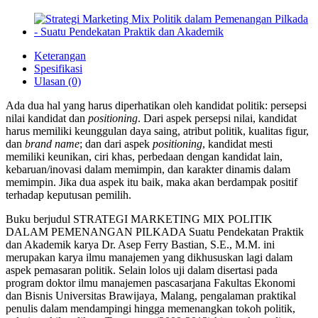
Keterangan
Spesifikasi
Ulasan (0)
Ada dua hal yang harus diperhatikan oleh kandidat politik: persepsi
nilai kandidat dan
positioning
. Dari aspek persepsi nilai, kandidat
harus memiliki keunggulan daya saing, atribut politik, kualitas figur,
dan
brand name
; dan dari aspek
positioning
, kandidat mesti
memiliki keunikan, ciri khas, perbedaan dengan kandidat lain,
kebaruan/inovasi dalam memimpin, dan karakter dinamis dalam
memimpin. Jika dua aspek itu baik, maka akan berdampak positif
terhadap keputusan pemilih.
Buku berjudul STRATEGI MARKETING MIX POLITIK
DALAM PEMENANGAN PILKADA Suatu Pendekatan Praktik
dan Akademik karya Dr. Asep Ferry Bastian, S.E., M.M. ini
merupakan karya ilmu manajemen yang dikhususkan lagi dalam
aspek pemasaran politik. Selain lolos uji dalam disertasi pada
program doktor ilmu manajemen pascasarjana Fakultas Ekonomi
dan Bisnis Universitas Brawijaya, Malang, pengalaman praktikal
penulis dalam mendampingi hingga memenangkan tokoh politik,