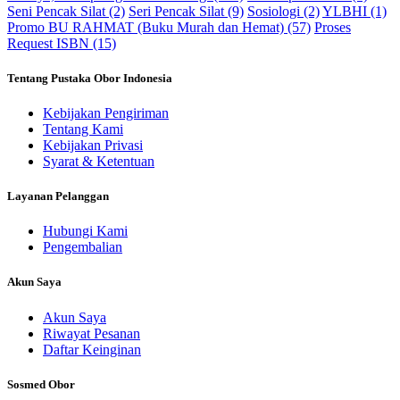
Seni Pencak Silat (2)
Seri Pencak Silat (9)
Sosiologi (2)
YLBHI (1)
Promo BU RAHMAT (Buku Murah dan Hemat) (57)
Proses
Request ISBN (15)
Tentang Pustaka Obor Indonesia
Kebijakan Pengiriman
Tentang Kami
Kebijakan Privasi
Syarat & Ketentuan
Layanan Pelanggan
Hubungi Kami
Pengembalian
Akun Saya
Akun Saya
Riwayat Pesanan
Daftar Keinginan
Sosmed Obor