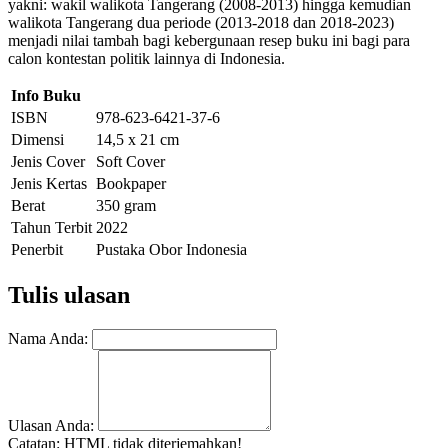
yakni: wakil walikota Tangerang (2008-2013) hingga kemudian
walikota Tangerang dua periode (2013-2018 dan 2018-2023)
menjadi nilai tambah bagi kebergunaan resep buku ini bagi para
calon kontestan politik lainnya di Indonesia.
Info Buku
ISBN
978-623-6421-37-6
Dimensi
14,5 x 21 cm
Jenis Cover
Soft Cover
Jenis Kertas
Bookpaper
Berat
350 gram
Tahun Terbit
2022
Penerbit
Pustaka Obor Indonesia
Tulis ulasan
Nama Anda:
Ulasan Anda:
Catatan:
HTML tidak diterjemahkan!