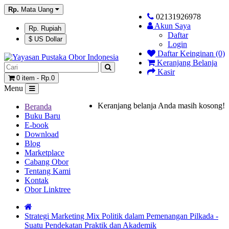
Rp.
Mata Uang
02131926978
Akun Saya
Rp. Rupiah
Daftar
$ US Dollar
Login
Daftar Keinginan (0)
Keranjang Belanja
Kasir
0 item - Rp.0
Menu
Keranjang belanja Anda masih kosong!
Beranda
Buku Baru
E-book
Download
Blog
Marketplace
Cabang Obor
Tentang Kami
Kontak
Obor Linktree
Strategi Marketing Mix Politik dalam Pemenangan Pilkada -
Suatu Pendekatan Praktik dan Akademik