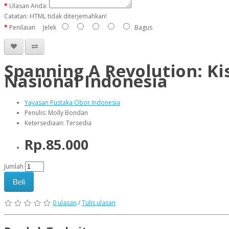
Ulasan Anda:
Catatan:
HTML tidak diterjemahkan!
Penilaian
Jelek
Bagus
Spanning A Revolution: K
Nasional Indonesia
Yayasan Pustaka Obor Indonesia
Penulis: Molly Bondan
Ketersediaan: Tersedia
Rp.85.000
Jumlah
Beli
0 ulasan
/
Tulis ulasan