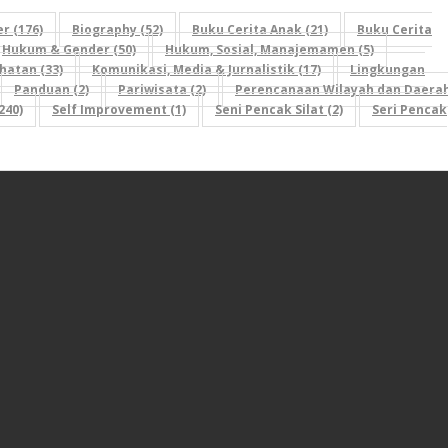
r (176)
Biography (52)
Buku Cerita Anak (21)
Buku Cerita
Hukum & Gender (50)
Hukum, Sosial, Manajemamen (5)
hatan (33)
Komunikasi, Media & Jurnalistik (17)
Lingkungan
Panduan (2)
Pariwisata (2)
Perencanaan Wilayah dan Daera
240)
Self Improvement (1)
Seni Pencak Silat (2)
Seri Pencak