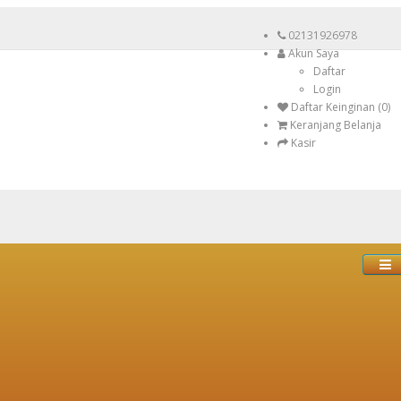
02131926978
Akun Saya
Daftar
Login
Daftar Keinginan (0)
Keranjang Belanja
Kasir