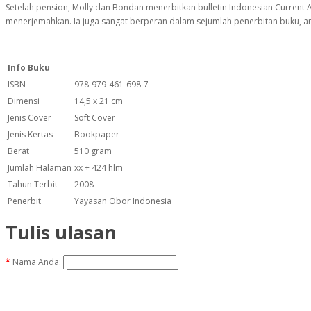
Setelah pension, Molly dan Bondan menerbitkan bulletin Indonesian Current 
menerjemahkan. Ia juga sangat berperan dalam sejumlah penerbitan buku, ant
Info Buku
ISBN
978-979-461-698-7
Dimensi
14,5 x 21 cm
Jenis Cover
Soft Cover
Jenis Kertas
Bookpaper
Berat
510 gram
Jumlah Halaman
xx + 424 hlm
Tahun Terbit
2008
Penerbit
Yayasan Obor Indonesia
Tulis ulasan
Nama Anda: