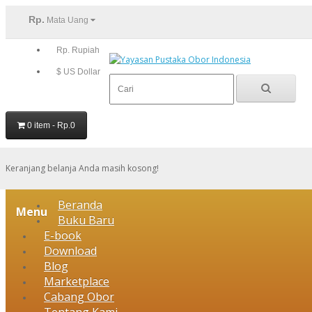
Rp.
Mata Uang
Rp. Rupiah
$ US Dollar
0 item - Rp.0
Keranjang belanja Anda masih kosong!
Beranda
Menu
Buku Baru
E-book
Download
Blog
Marketplace
Cabang Obor