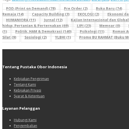
POD (Print on Demand) (78)
Pre Order (2)
Buku Baru (74)
Remaja (14)
Capacity Building (3)
EKOLOGI (2)
Ekonomi da
HUMANIORA (11)
Jurnal (12)
Kajian Internasional dan Globali
hidup, Pertanian & Perternakan (69)
LIPI (23)
Memoar (0)
(1)
Politik, HAM & Demokrasi (140)
Psikologi (11)
Roman Au
Silat (9)
Sosiologi (2)
YLBHI (1)
Promo BU RAHMAT (Buku Mu
Tentang Pustaka Obor Indonesia
Kebijakan Pengiriman
Tentang Kami
Kebijakan Privasi
Syarat & Ketentuan
Layanan Pelanggan
Hubungi Kami
Pengembalian