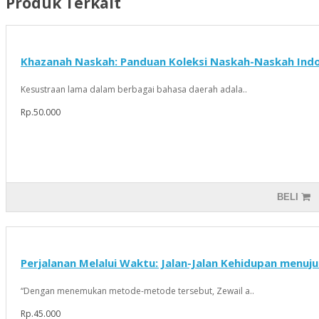
Produk Terkait
Khazanah Naskah: Panduan Koleksi Naskah-Naskah Indo
Kesustraan lama dalam berbagai bahasa daerah adala..
Rp.50.000
BELI
Perjalanan Melalui Waktu: Jalan-Jalan Kehidupan menuj
“Dengan menemukan metode-metode tersebut, Zewail a..
Rp.45.000