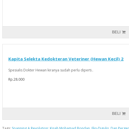
BELI
Kapita Selekta Kedokteran Veteriner (Hewan Kecil) 2
Spesialis Dokter Hewan kiranya sudah perlu diperti..
Rp.28.000
BELI
Tags:
Spanning A Revolution: Kisah Mohamad Bondan
,
Eks-Digulis
,
Dan Perger