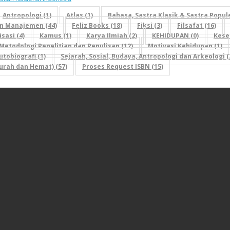
Antropologi (1)
Atlas (1)
Bahasa, Sastra Klasik & Sastra Popule
n Manajemen (44)
Feliz Books (18)
Fiksi (3)
Filsafat (16)
sasi (4)
Kamus (1)
Karya Ilmiah (2)
KEHIDUPAN (0)
Kese
Metodologi Penelitian dan Penulisan (12)
Motivasi Kehidupan (1)
tobiografi (1)
Sejarah, Sosial, Budaya, Antropologi dan Arkeologi (
rah dan Hemat) (57)
Proses Request ISBN (15)