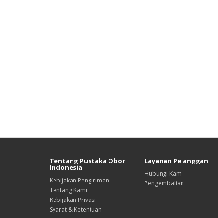
Tentang Pustaka Obor
Layanan Pelanggan
Indonesia
Hubungi Kami
Kebijakan Pengiriman
Pengembalian
Tentang Kami
Kebijakan Privasi
Syarat & Ketentuan