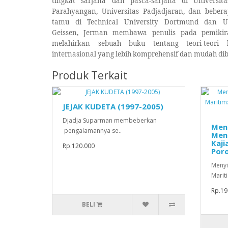
tingkat sarjana dan pasca-sarjana di Universita
Parahyangan, Universitas Padjadjaran, dan bebera
tamu di Technical University Dortmund dan Un
Geissen, Jerman membawa penulis pada pemikir
melahirkan sebuah buku tentang teori-teori 
internasional yang lebih komprehensif dan mudah dib
Produk Terkait
JEJAK KUDETA (1997-2005)
Djadja Suparman membeberkan
Men
pengalamannya se..
Men
Kaj
Rp.120.000
Poro
Meny
Mariti
Rp.19
BELI