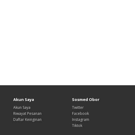
Akun Saya
Sosmed Obor
Akun Saya
Twitter
Riwayat Pesanan
Facebook
Daftar Keinginan
Instagram
Tiktok