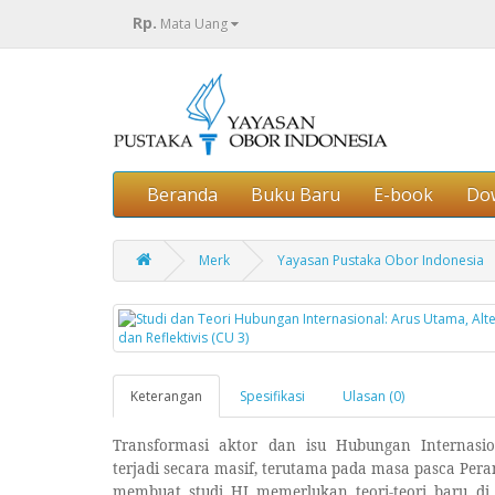
Rp.
Mata Uang
Beranda
Buku Baru
E-book
Do
Merk
Yayasan Pustaka Obor Indonesia
Keterangan
Spesifikasi
Ulasan (0)
Transformasi aktor dan isu Hubungan Internasi
terjadi secara masif, terutama pada masa pasca Pera
membuat studi HI memerlukan teori-teori baru di 