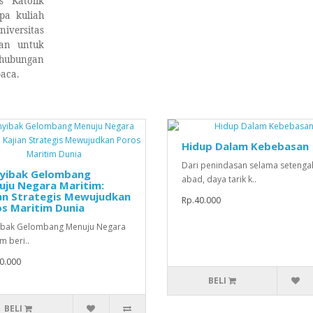
s Katolik
pa kuliah
iversitas
an untuk
hubungan
aca.
Hidup Dalam Kebebasan
Dari penindasan selama setenga
yibak Gelombang
abad, daya tarik k..
uju Negara Maritim:
ian Strategis Mewujudkan
Rp.40.000
s Maritim Dunia
ibak Gelombang Menuju Negara
m beri..
0.000
BELI
BELI