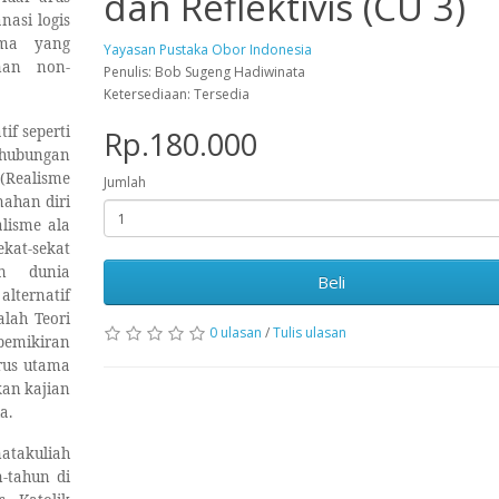
dan Reflektivis (CU 3)
asi logis
ama yang
Yayasan Pustaka Obor Indonesia
nan non-
Penulis: Bob Sugeng Hadiwinata
Ketersediaan: Tersedia
tif seperti
Rp.180.000
t hubungan
 (Realisme
Jumlah
nahan diri
lisme ala
ekat-sekat
an dunia
Beli
lternatif
alah Teori
0 ulasan
/
Tulis ulasan
 pemikiran
arus utama
an kajian
a.
matakuliah
-tahun di