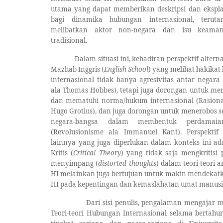
utama yang dapat memberikan deskripsi dan eksplan
bagi dinamika hubungan internasional, terut
melibatkan aktor non-negara dan isu keama
tradisional.
Dalam situasi ini, kehadiran perspektif alterna
Ma
z
hab Inggris (
English School
) yang melihat hakika
internasional tidak hanya agresivitas antar negara
ala Thomas Hobbes), tetapi juga dorongan untuk me
dan mematuhi norma/hukum internasional (Rasiona
Hugo Grotius), dan juga dorongan untuk menerobos s
negara-bangsa dalam membentuk perdamai
(Revolusionisme ala Immanuel Kant). Perspektif a
lainnya yang juga diperlukan dalam konteks ini ad
Kritis (
Critical Theory
) yang tidak saja mengkritisi
menyimpang (
distorted thoughts
) dalam teori-teori 
HI melainkan juga bertujuan untuk makin mendekatk
HI pada kepentingan dan kemaslahatan umat manusi
Dari sisi penulis, pengalaman mengajar 
Teori-
t
eori Hubungan Internasional selama bertahun