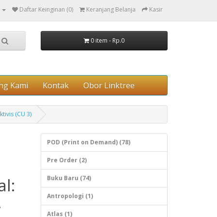
Daftar Keinginan (0)
Keranjang Belanja
Kasir
0 item - Rp.0
ng Kami
Kontak
Obor Linktree
tivis (CU 3)
POD (Print on Demand) (78)
Pre Order (2)
Buku Baru (74)
l:
,
Antropologi (1)
Atlas (1)