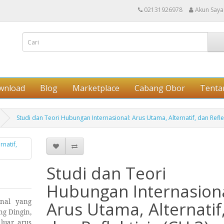
02131926978
Akun Saya
wnload
Blog
Marketplace
Cabang Obor
Tenta
Studi dan Teori Hubungan Internasional: Arus Utama, Alternatif, dan Reflek
Studi dan Teori
Hubungan Internasiona
onal yang
Arus Utama, Alternatif
ng Dingin,
luar arus