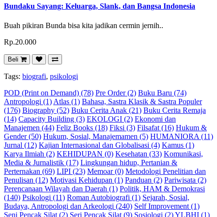
Bundaku Sayang: Keluarga, Slank, dan Bangsa Indonesia
Buah pikiran Bunda bisa kita jadikan cermin jernih..
Rp.20.000
Beli
Tags:
biografi
,
psikologi
POD (Print on Demand) (78)
Pre Order (2)
Buku Baru (74)
Antropologi (1)
Atlas (1)
Bahasa, Sastra Klasik & Sastra Populer
(176)
Biography (52)
Buku Cerita Anak (21)
Buku Cerita Remaja
(14)
Capacity Building (3)
EKOLOGI (2)
Ekonomi dan
Manajemen (44)
Feliz Books (18)
Fiksi (3)
Filsafat (16)
Hukum &
Gender (50)
Hukum, Sosial, Manajemamen (5)
HUMANIORA (11)
Jurnal (12)
Kajian Internasional dan Globalisasi (4)
Kamus (1)
Karya Ilmiah (2)
KEHIDUPAN (0)
Kesehatan (33)
Komunikasi,
Media & Jurnalistik (17)
Lingkungan hidup, Pertanian &
Perternakan (69)
LIPI (23)
Memoar (0)
Metodologi Penelitian dan
Penulisan (12)
Motivasi Kehidupan (1)
Panduan (2)
Pariwisata (2)
Perencanaan Wilayah dan Daerah (1)
Politik, HAM & Demokrasi
(140)
Psikologi (11)
Roman Autobiografi (1)
Sejarah, Sosial,
Budaya, Antropologi dan Arkeologi (240)
Self Improvement (1)
Seni Pencak Silat (2)
Seri Pencak Silat (9)
Sosiologi (2)
YLBHI (1)