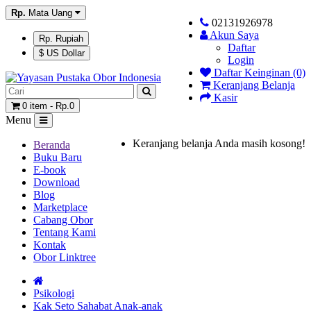
Rp.
Mata Uang
02131926978
Akun Saya
Rp. Rupiah
Daftar
$ US Dollar
Login
Daftar Keinginan (0)
Keranjang Belanja
Kasir
0 item - Rp.0
Menu
Keranjang belanja Anda masih kosong!
Beranda
Buku Baru
E-book
Download
Blog
Marketplace
Cabang Obor
Tentang Kami
Kontak
Obor Linktree
Psikologi
Kak Seto Sahabat Anak-anak