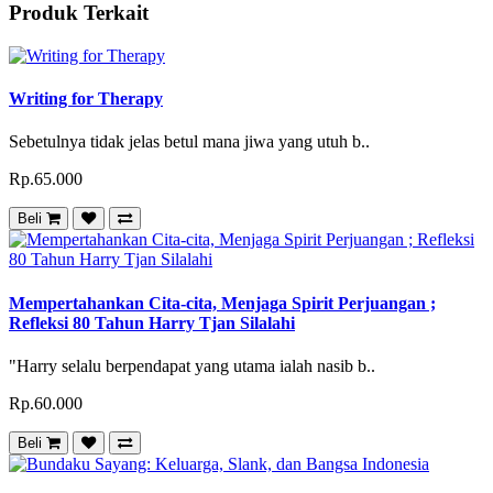
Produk Terkait
Writing for Therapy
Sebetulnya tidak jelas betul mana jiwa yang utuh b..
Rp.65.000
Beli
Mempertahankan Cita-cita, Menjaga Spirit Perjuangan ;
Refleksi 80 Tahun Harry Tjan Silalahi
"Harry selalu berpendapat yang utama ialah nasib b..
Rp.60.000
Beli