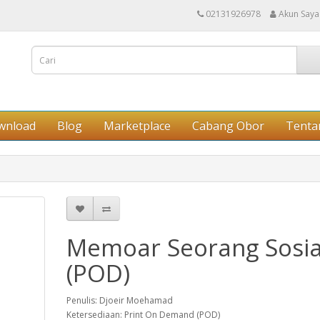
02131926978
Akun Saya
wnload
Blog
Marketplace
Cabang Obor
Tenta
Memoar Seorang Sosia
(POD)
Penulis: Djoeir Moehamad
Ketersediaan: Print On Demand (POD)