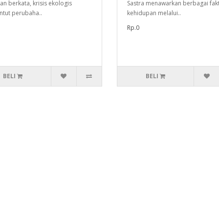
an berkata, krisis ekologis
Sastra menawarkan berbagai fak
tut perubaha..
kehidupan melalui..
Rp.0
BELI
BELI