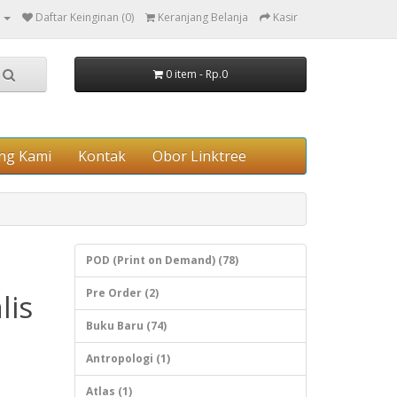
Daftar Keinginan (0)
Keranjang Belanja
Kasir
0 item - Rp.0
ng Kami
Kontak
Obor Linktree
POD (Print on Demand) (78)
Pre Order (2)
lis
Buku Baru (74)
Antropologi (1)
Atlas (1)