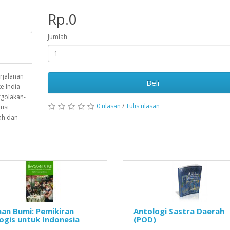
Rp.0
Jumlah
rjalanan
Beli
e India
rgolakan-
0 ulasan
/
Tulis ulasan
usi
ah dan
an Bumi: Pemikiran
Antologi Sastra Daerah
ogis untuk Indonesia
(POD)