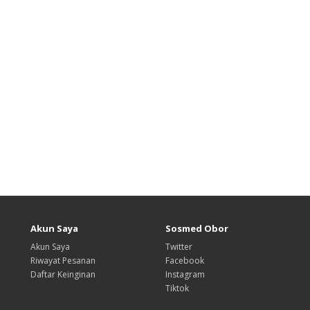
Akun Saya
Sosmed Obor
Akun Saya
Twitter
Riwayat Pesanan
Facebook
Daftar Keinginan
Instagram
Tiktok