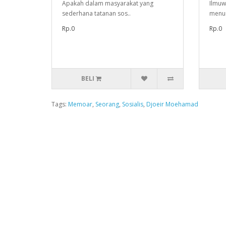
Apakah dalam masyarakat yang
Ilmuw
sederhana tatanan sos..
menun
Rp.0
Rp.0
BELI
Tags:
Memoar
,
Seorang
,
Sosialis
,
Djoeir Moehamad