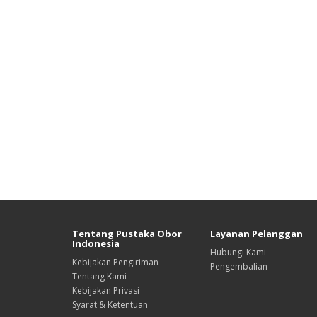
Tentang Pustaka Obor
Layanan Pelanggan
Indonesia
Hubungi Kami
Kebijakan Pengiriman
Pengembalian
Tentang Kami
Kebijakan Privasi
Syarat & Ketentuan