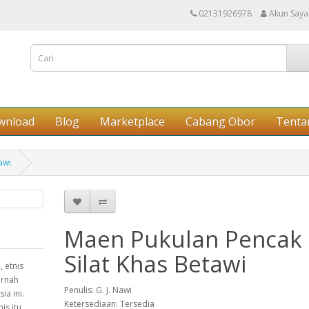
02131926978
Akun Saya
wnload
Blog
Marketplace
Cabang Obor
Tenta
awi
Maen Pukulan Pencak
Silat Khas Betawi
, etnis
ernah
Penulis: G. J. Nawi
ia ini.
Ketersediaan: Tersedia
is itu