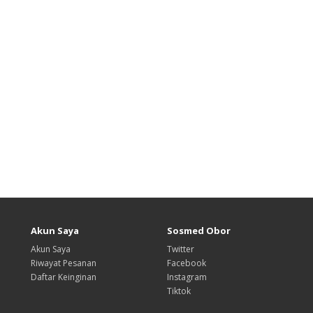
Akun Saya
Sosmed Obor
Akun Saya
Twitter
Riwayat Pesanan
Facebook
Daftar Keinginan
Instagram
Tiktok