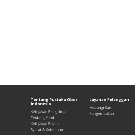
Tentang Pustaka Obor
Layanan Pelanggan
Indonesia
Hubungi Kami
Kebijakan Pengiriman
Pengembalian
Tentang Kami
Kebijakan Privasi
Syarat & Ketentuan