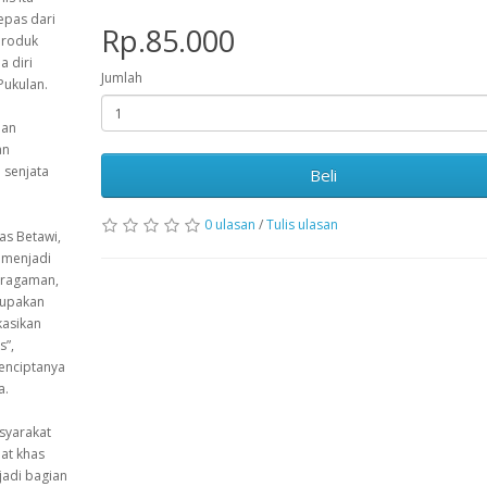
epas dari
Rp.85.000
produk
a diri
Jumlah
Pukulan.
lan
an
 senjata
Beli
0 ulasan
/
Tulis ulasan
as Betawi,
 menjadi
eragaman,
erupakan
kasikan
s”,
enciptanya
a.
syarakat
lat khas
jadi bagian