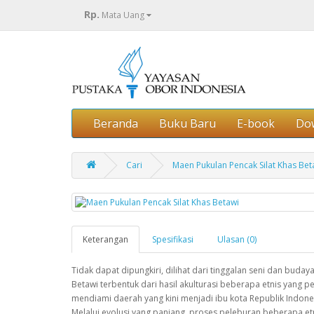
Rp.
Mata Uang
Beranda
Buku Baru
E-book
Do
Cari
Maen Pukulan Pencak Silat Khas Bet
Keterangan
Spesifikasi
Ulasan (0)
Tidak dapat dipungkiri, dilihat dari tinggalan seni dan budaya
Betawi terbentuk dari hasil akulturasi beberapa etnis yang p
mendiami daerah yang kini menjadi ibu kota Republik Indones
Melalui evolusi yang panjang, proses peleburan beberapa etn