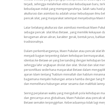
terjadi, sehingga melahirkan etnis dan kebudayaan baru, terl
kebudayaan induk yang mempengaruhinya. Salah satu hasil 
akulturasi dan asimilasi itu adalah unsur kebudayaan ilmu bel
pencak silat, yang masyarakat setempat menyebutnya Maen 
Latar belakang akulturasi dan asimiliasi membuat Maen Puku
sebagai pencak silat khas Betawi , yang memiliki kekayaan d
keragaman aliran-aliran, karakter gerak, bentuk jurus, bahkan
tradisionalnya.
Dalam perkembangannya, Maen Pukulan atau pencak silat kh
menjadi bagian terpenting dalam kehidupan bermasyarakat,
identias ke-Betawi-an yang bersanding dengan kehidupan b
sehingga lahir ungkapan sholat dan silat. Sholat dan silat m
personifikasi sederhana masyarakat Betawi dalam mengapli
ajaran Islam tentang “hablum minnallah dan hablum minanna
bagaimana menjalin hubungan antara hamba dengan Sang P
dan memelihara hubungan antar sesama dan makhluk lainny
Seiring perjalanan waktu yang mengubah pola kehidupan ma
dan gencarnya arus globalisasi, Maen Pukulan atau pencak si
Betawi semakin terpinggirkan. Keberadaannya tidak lagi men