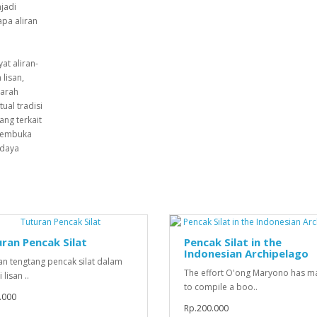
jadi
pa aliran
at aliran-
lisan,
jarah
ual tradisi
ang terkait
membuka
udaya
ran Pencak Silat
Pencak Silat in the
Indonesian Archipelago
an tengtang pencak silat dalam
The effort O'ong Maryono has 
 lisan ..
to compile a boo..
.000
Rp.200.000