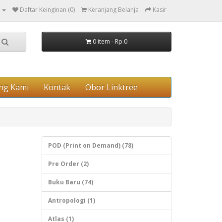
Daftar Keinginan (0)
Keranjang Belanja
Kasir
0 item - Rp.0
ng Kami
Kontak
Obor Linktree
POD (Print on Demand) (78)
Pre Order (2)
Buku Baru (74)
Antropologi (1)
Atlas (1)