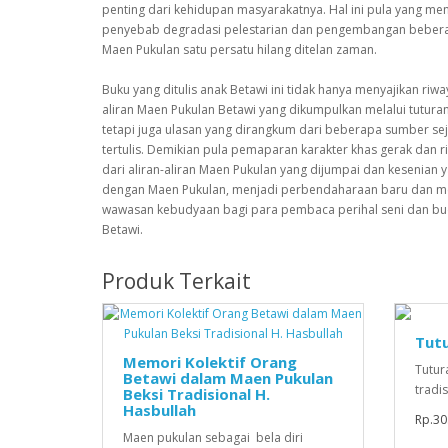
penting dari kehidupan masyarakatnya. Hal ini pula yang men
penyebab degradasi pelestarian dan pengembangan bebera
Maen Pukulan satu persatu hilang ditelan zaman.
Buku yang ditulis anak Betawi ini tidak hanya menyajikan riway
aliran Maen Pukulan Betawi yang dikumpulkan melalui tuturan 
tetapi juga ulasan yang dirangkum dari beberapa sumber se
tertulis. Demikian pula pemaparan karakter khas gerak dan rit
dari aliran-aliran Maen Pukulan yang dijumpai dan kesenian y
dengan Maen Pukulan, menjadi perbendaharaan baru dan 
wawasan kebudyaan bagi para pembaca perihal seni dan b
Betawi.
Produk Terkait
Tutu
Memori Kolektif Orang
Tutur
Betawi dalam Maen Pukulan
tradisi
Beksi Tradisional H.
Hasbullah
Rp.30
Maen pukulan sebagai bela diri