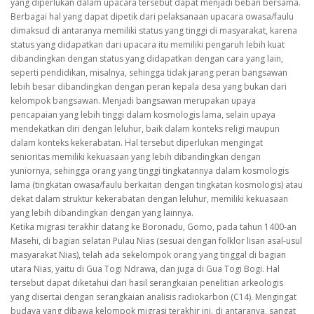
yang diperlukan dalam upacara tersebut dapat menjadi beban bersama.
Berbagai hal yang dapat dipetik dari pelaksanaan upacara owasa/faulu
dimaksud di antaranya memiliki status yang tinggi di masyarakat, karena
status yang didapatkan dari upacara itu memiliki pengaruh lebih kuat
dibandingkan dengan status yang didapatkan dengan cara yang lain,
seperti pendidikan, misalnya, sehingga tidak jarang peran bangsawan
lebih besar dibandingkan dengan peran kepala desa yang bukan dari
kelompok bangsawan. Menjadi bangsawan merupakan upaya
pencapaian yang lebih tinggi dalam kosmologis lama, selain upaya
mendekatkan diri dengan leluhur, baik dalam konteks religi maupun
dalam konteks kekerabatan. Hal tersebut diperlukan mengingat
senioritas memiliki kekuasaan yang lebih dibandingkan dengan
yuniornya, sehingga orang yang tinggi tingkatannya dalam kosmologis
lama (tingkatan owasa/faulu berkaitan dengan tingkatan kosmologis) atau
dekat dalam struktur kekerabatan dengan leluhur, memiliki kekuasaan
yang lebih dibandingkan dengan yang lainnya.
Ketika migrasi terakhir datang ke Boronadu, Gomo, pada tahun 1400-an
Masehi, di bagian selatan Pulau Nias (sesuai dengan folklor lisan asal-usul
masyarakat Nias), telah ada sekelompok orang yang tinggal di bagian
utara Nias, yaitu di Gua Togi Ndrawa, dan juga di Gua Togi Bogi. Hal
tersebut dapat diketahui dari hasil serangkaian penelitian arkeologis
yang disertai dengan serangkaian analisis radiokarbon (C14). Mengingat
budaya yang dibawa kelompok migrasi terakhir ini. di antaranya, sangat