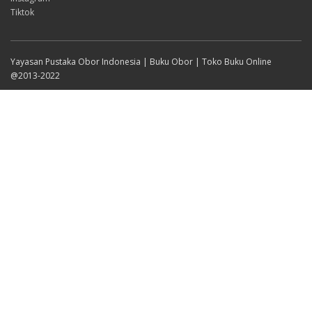
Tiktok
Yayasan Pustaka Obor Indonesia | Buku Obor | Toko Buku Online
@2013-2022