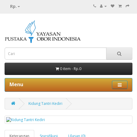
Rp.
0 item - Rp.0
Menu
Kidung Tantri Kediri
Keterangan
Spesifikasi
Ulasan (0)