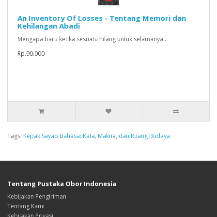
An Inventory Of Losses - Tentang Memori dan
Kehilangan Abadi
Mengapa baru ketika sesuatu hilang untuk selamanya..
Rp.90.000
Tags:
Kepak Sayap Bahasa: Kata
,
Makna
,
dan Ruang Budaya
Tentang Pustaka Obor Indonesia
Kebijakan Pengiriman
Tentang Kami
Kebijakan Privasi