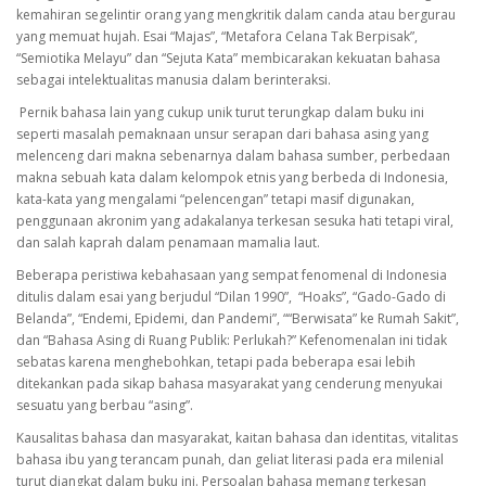
kemahiran segelintir orang yang mengkritik dalam canda atau bergurau
yang memuat hujah. Esai “Majas”, “Metafora Celana Tak Berpisak”,
“Semiotika Melayu” dan “Sejuta Kata” membicarakan kekuatan bahasa
sebagai intelektualitas manusia dalam berinteraksi.
Pernik bahasa lain yang cukup unik turut terungkap dalam buku ini
seperti masalah pemaknaan unsur serapan dari bahasa asing yang
melenceng dari makna sebenarnya dalam bahasa sumber, perbedaan
makna sebuah kata dalam kelompok etnis yang berbeda di Indonesia,
kata-kata yang mengalami “pelencengan” tetapi masif digunakan,
penggunaan akronim yang adakalanya terkesan sesuka hati tetapi viral,
dan salah kaprah dalam penamaan mamalia laut.
Beberapa peristiwa kebahasaan yang sempat fenomenal di Indonesia
ditulis dalam esai yang berjudul “Dilan 1990”, “Hoaks”, “Gado-Gado di
Belanda”, “Endemi, Epidemi, dan Pandemi”, ““Berwisata” ke Rumah Sakit”,
dan “Bahasa Asing di Ruang Publik: Perlukah?” Kefenomenalan ini tidak
sebatas karena menghebohkan, tetapi pada beberapa esai lebih
ditekankan pada sikap bahasa masyarakat yang cenderung menyukai
sesuatu yang berbau “asing”.
Kausalitas bahasa dan masyarakat, kaitan bahasa dan identitas, vitalitas
bahasa ibu yang terancam punah, dan geliat literasi pada era milenial
turut diangkat dalam buku ini. Persoalan bahasa memang terkesan