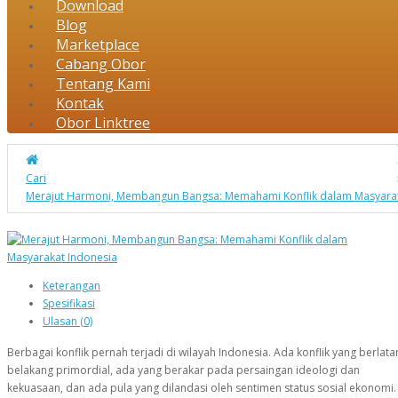
Download
Blog
Marketplace
Cabang Obor
Tentang Kami
Kontak
Obor Linktree
Cari
Merajut Harmoni, Membangun Bangsa: Memahami Konflik dalam Masyarak
Keterangan
Spesifikasi
Ulasan (0)
Berbagai konflik pernah terjadi di wilayah Indonesia. Ada konflik yang berlata
belakang primordial, ada yang berakar pada persaingan ideologi dan
kekuasaan, dan ada pula yang dilandasi oleh sentimen status sosial ekonomi.