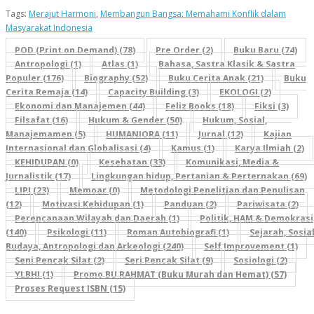
Tags:
Merajut Harmoni
,
Membangun Bangsa: Memahami Konflik dalam
Masyarakat Indonesia
POD (Print on Demand) (78)
Pre Order (2)
Buku Baru (74)
Antropologi (1)
Atlas (1)
Bahasa, Sastra Klasik & Sastra
Populer (176)
Biography (52)
Buku Cerita Anak (21)
Buku
Cerita Remaja (14)
Capacity Building (3)
EKOLOGI (2)
Ekonomi dan Manajemen (44)
Feliz Books (18)
Fiksi (3)
Filsafat (16)
Hukum & Gender (50)
Hukum, Sosial,
Manajemamen (5)
HUMANIORA (11)
Jurnal (12)
Kajian
Internasional dan Globalisasi (4)
Kamus (1)
Karya Ilmiah (2)
KEHIDUPAN (0)
Kesehatan (33)
Komunikasi, Media &
Jurnalistik (17)
Lingkungan hidup, Pertanian & Perternakan (69)
LIPI (23)
Memoar (0)
Metodologi Penelitian dan Penulisan
(12)
Motivasi Kehidupan (1)
Panduan (2)
Pariwisata (2)
Perencanaan Wilayah dan Daerah (1)
Politik, HAM & Demokrasi
(140)
Psikologi (11)
Roman Autobiografi (1)
Sejarah, Sosial
Budaya, Antropologi dan Arkeologi (240)
Self Improvement (1)
Seni Pencak Silat (2)
Seri Pencak Silat (9)
Sosiologi (2)
YLBHI (1)
Promo BU RAHMAT (Buku Murah dan Hemat) (57)
Proses Request ISBN (15)