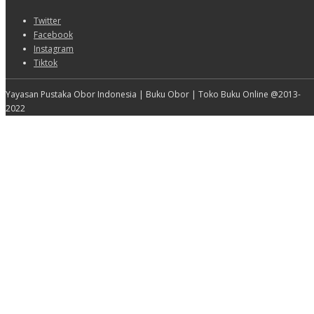
Twitter
Facebook
Instagram
Tiktok
Yayasan Pustaka Obor Indonesia | Buku Obor | Toko Buku Online @2013-
2022