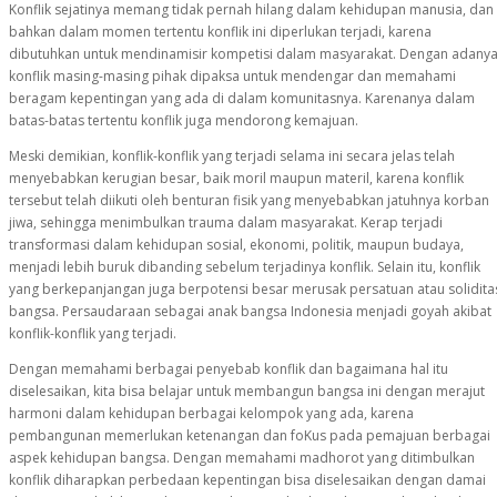
Konflik sejatinya memang tidak pernah hilang dalam kehidupan manusia, dan
bahkan dalam momen tertentu konflik ini diperlukan terjadi, karena
dibutuhkan untuk mendinamisir kompetisi dalam masyarakat. Dengan adany
konflik masing-masing pihak dipaksa untuk mendengar dan memahami
beragam kepentingan yang ada di dalam komunitasnya. Karenanya dalam
batas-batas tertentu konflik juga mendorong kemajuan.
Meski demikian, konflik-konflik yang terjadi selama ini secara jelas telah
menyebabkan kerugian besar, baik moril maupun materil, karena konflik
tersebut telah diikuti oleh benturan fisik yang menyebabkan jatuhnya korban
jiwa, sehingga menimbulkan trauma dalam masyarakat. Kerap terjadi
transformasi dalam kehidupan sosial, ekonomi, politik, maupun budaya,
menjadi lebih buruk dibanding sebelum terjadinya konflik. Selain itu, konflik
yang berkepanjangan juga berpotensi besar merusak persatuan atau solidita
bangsa. Persaudaraan sebagai anak bangsa Indonesia menjadi goyah akibat
konflik-konflik yang terjadi.
Dengan memahami berbagai penyebab konflik dan bagaimana hal itu
diselesaikan, kita bisa belajar untuk membangun bangsa ini dengan merajut
harmoni dalam kehidupan berbagai kelompok yang ada, karena
pembangunan memerlukan ketenangan dan foKus pada pemajuan berbagai
aspek kehidupan bangsa. Dengan memahami madhorot yang ditimbulkan
konflik diharapkan perbedaan kepentingan bisa diselesaikan dengan damai