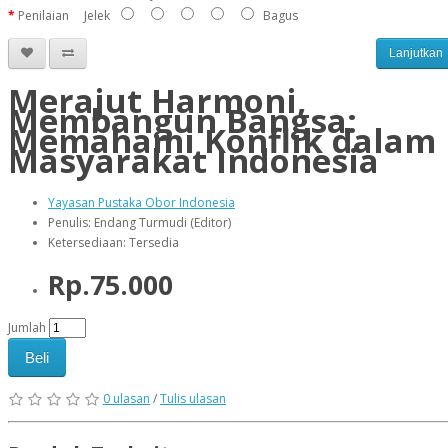
Penilaian
Jelek
Bagus
Lanjutkan
Merajut Harmoni,
Membangun Bangsa:
Memahami Konflik dalam
Masyarakat Indonesia
Yayasan Pustaka Obor Indonesia
Penulis: Endang Turmudi (Editor)
Ketersediaan: Tersedia
Rp.75.000
Jumlah
Beli
0 ulasan
/
Tulis ulasan