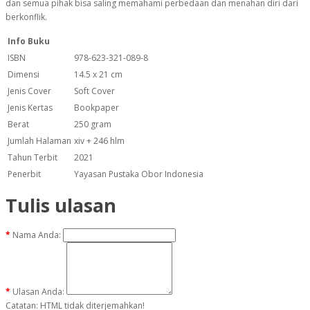
dan semua pihak bisa saling memahami perbedaan dan menahan diri dari
berkonflik.
Info Buku
ISBN
978-623-321-089-8
Dimensi
14.5 x 21 cm
Jenis Cover
Soft Cover
Jenis Kertas
Bookpaper
Berat
250 gram
Jumlah Halaman
xiv + 246 hlm
Tahun Terbit
2021
Penerbit
Yayasan Pustaka Obor Indonesia
Tulis ulasan
Nama Anda:
Ulasan Anda:
Catatan:
HTML tidak diterjemahkan!