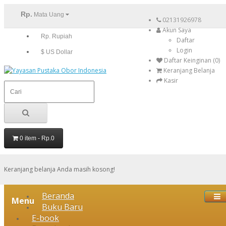
Rp.
Mata Uang
02131926978
Akun Saya
Rp. Rupiah
Daftar
Login
$ US Dollar
Daftar Keinginan (0)
Keranjang Belanja
Kasir
0 item - Rp.0
Keranjang belanja Anda masih kosong!
Beranda
Menu
Buku Baru
E-book