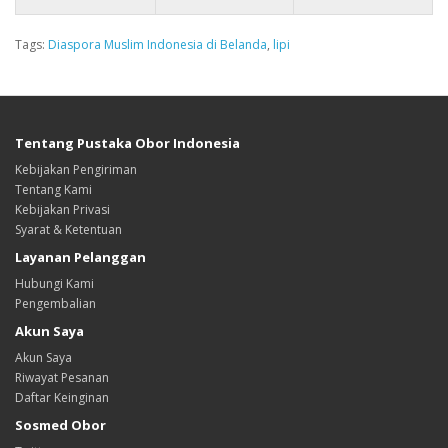
Tags:
Diaspora Muslim Indonesia di Belanda
,
lipi
Tentang Pustaka Obor Indonesia
Kebijakan Pengiriman
Tentang Kami
Kebijakan Privasi
Syarat & Ketentuan
Layanan Pelanggan
Hubungi Kami
Pengembalian
Akun Saya
Akun Saya
Riwayat Pesanan
Daftar Keinginan
Sosmed Obor