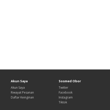
Akun Saya
Sosmed Obor
Akun Saya
Twitter
Riwayat Pesanan
Facebook
Daftar Keinginan
Instagram
Tiktok