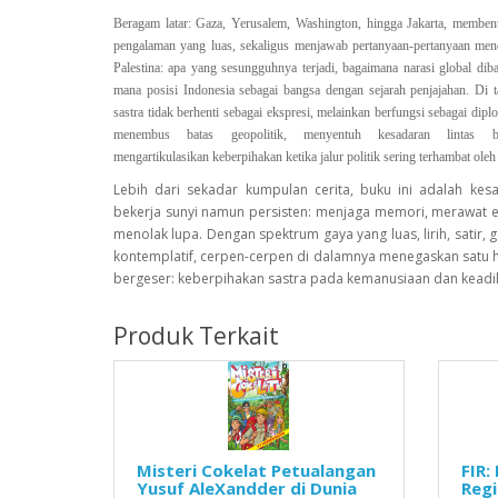
Beragam latar: Gaza, Yerusalem, Washington, hingga Jakarta, memben
pengalaman yang luas, sekaligus menjawab pertanyaan-pertanyaan men
Palestina: apa yang sesungguhnya terjadi, bagaimana narasi global dib
mana posisi Indonesia sebagai bangsa dengan sejarah penjajahan. Di 
sastra tidak berhenti sebagai ekspresi, melainkan berfungsi sebagai dip
menembus batas geopolitik, menyentuh kesadaran lintas b
mengartikulasikan keberpihakan ketika jalur politik sering terhambat oleh
Lebih dari sekadar kumpulan cerita, buku ini adalah kes
bekerja sunyi namun persisten: menjaga memori, merawat 
menolak lupa. Dengan spektrum gaya yang luas, lirih, satir, g
kontemplatif, cerpen-cerpen di dalamnya menegaskan satu h
bergeser: keberpihakan sastra pada kemanusiaan dan keadi
Produk Terkait
Misteri Cokelat Petualangan
FIR:
Yusuf AleXandder di Dunia
Reg