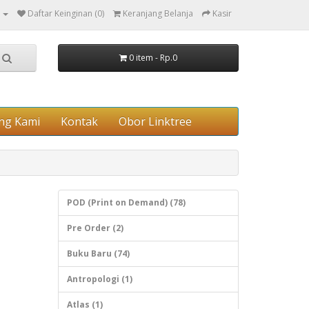
Daftar Keinginan (0)
Keranjang Belanja
Kasir
0 item - Rp.0
ng Kami
Kontak
Obor Linktree
POD (Print on Demand) (78)
Pre Order (2)
Buku Baru (74)
Antropologi (1)
Atlas (1)