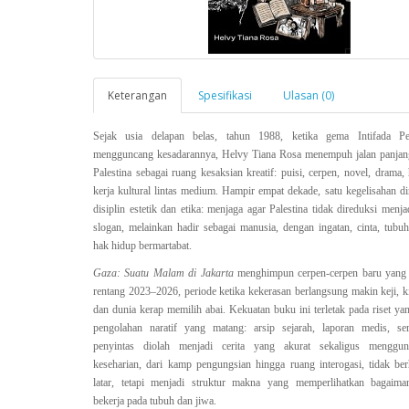
Keterangan
Spesifikasi
Ulasan (0)
Sejak usia delapan belas, tahun 1988, ketika gema
Intifada P
mengguncang kesadarannya, Helvy Tiana Rosa menempuh jalan panjan
Palestina sebagai ruang kesaksian kreatif: puisi, cerpen, novel, drama,
kerja kultural lintas medium. Hampir empat dekade, satu kegelisahan d
disiplin estetik dan etika: menjaga agar Palestina tidak direduksi menj
slogan, melainkan hadir sebagai manusia, dengan ingatan, cinta, tubu
hak hidup bermartabat.
Gaza: Suatu Malam di Jakarta
menghimpun cerpen-cerpen baru yang d
rentang 2023–2026, periode ketika kekerasan berlangsung makin keji, ki
dan dunia kerap memilih abai. Kekuatan buku ini terletak pada riset yan
pengolahan naratif yang matang: arsip sejarah, laporan medis, ser
penyintas diolah menjadi cerita yang akurat sekaligus menggun
keseharian, dari kamp pengungsian hingga ruang interogasi, tidak ber
latar, tetapi menjadi struktur makna yang memperlihatkan bagaima
bekerja pada tubuh dan jiwa.