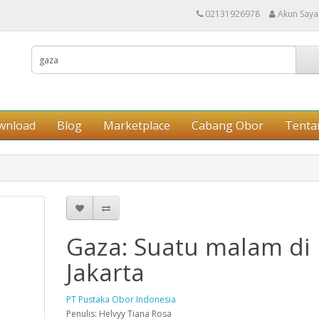
02131926978
Akun Saya
wnload
Blog
Marketplace
Cabang Obor
Tenta
Gaza: Suatu malam di
Jakarta
PT Pustaka Obor Indonesia
Penulis: Helvyy Tiana Rosa