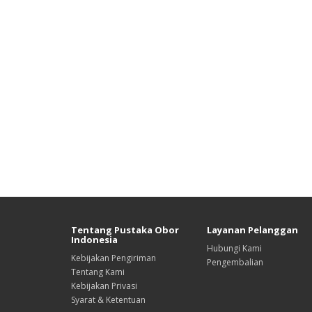
Tentang Pustaka Obor
Layanan Pelanggan
Indonesia
Hubungi Kami
Kebijakan Pengiriman
Pengembalian
Tentang Kami
Kebijakan Privasi
Syarat & Ketentuan