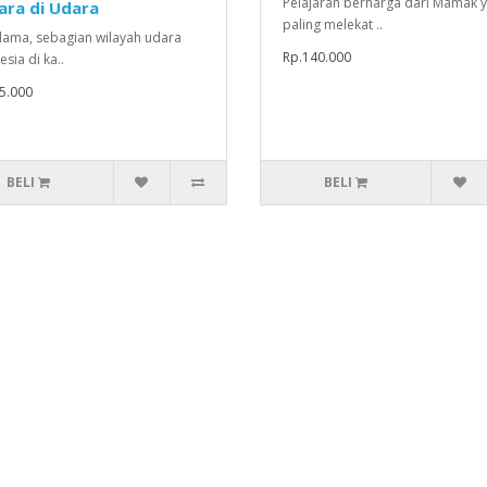
Pelajaran berharga dari Mamak 
ara di Udara
paling melekat ..
 lama, sebagian wilayah udara
Rp.140.000
sia di ka..
5.000
BELI
BELI