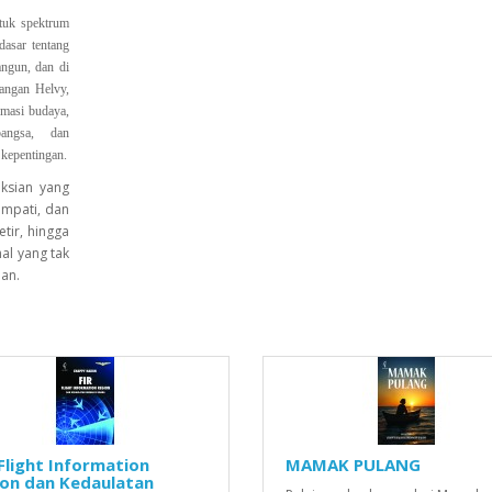
tuk spektrum
dasar tentang
angun, dan di
tangan Helvy,
lomasi budaya,
angsa, dan
 kepentingan.
aksian yang
empati, dan
etir, hingga
al yang tak
lan.
 Flight Information
MAMAK PULANG
ion dan Kedaulatan