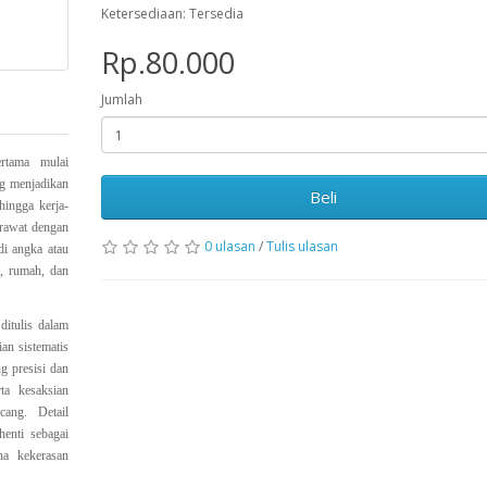
Ketersediaan: Tersedia
Rp.80.000
Jumlah
ertama
mulai
g menjadikan
Beli
 hingga kerja-
irawat dengan
0 ulasan
/
Tulis ulasan
adi angka atau
h, rumah, dan
itulis dalam
an sistematis
g presisi dan
ta kesaksian
cang. Detail
henti sebagai
na kekerasan