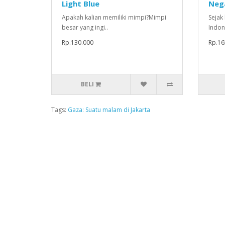
Light Blue
Neg
Apakah kalian memiliki mimpi?Mimpi
Sejak
besar yang ingi..
Indone
Rp.130.000
Rp.16
BELI
Tags:
Gaza: Suatu malam di Jakarta