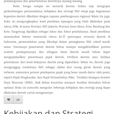
pembangunan dan pemerintahan
daerahnya masing-masing
.
Buku bunga rampai ini menarik karena bukan saja mengupas
perkembangan permasalahan, kebijakan dan strategi PAD tetapi juga bagaimana
kapasitas daerah dikaitkan dengan capaian pembangunan regional. Selain itu juga,
buku ini mengungkapkan hasil penelitian lapangan yang telah dilakukan pada
tahun 2016, di mana Provinsi DKI Jakarta, Provinsi Jawa Barat, Kota Bandung dan
Kota Tangerang dijadikan sebagai lokus dan fokus pembahasan.
Hasil penelitian
menemukan bahwa
memasuki tahun ke
-
17 penerapan otonomi daerah di
Indonesia,
permasalahan yang dihadapi dalam peningkatan PAD relatif
masih
sama.
U
mumnya pemerintah
daerah
b
elum mampu mengidentifikasi potensi
sumber pendapatan
ny
a
dan
s
ebagian besar daerah masih belum dapat
mengoptimal
kan
penerimaan pajak daerah, retribusi daerah
,
atau bahkan
penerimaan dari hasil kekayaan daerah yang dipisahkan
.
Selain itu, d
aerah
juga
menganggap rendahnya PAD sebagai akibat dari ruang gerak daerah yang
terbatas
, sementara
potensi pendapatan pajak yang besar masih diatur oleh pusat
,
seperti
Pajak Penghasilan
dan
Pajak Pertambahan Nilai
.
Terakhir,
kesiapan Sumber
Daya Manusia (SDM)
,
baik dalam kuantitas maupun kualitas
dirasakan belum
optimal
.
Buku ini mencoba mengulas beberapa kebijakan dan strategi yang dapat
dilakukan daerah untuk mengatasnya.
Kebijakan dan Strategi