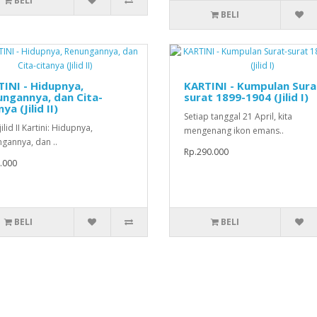
BELI
BELI
INI - Hidupnya,
KARTINI - Kumpulan Sura
ngannya, dan Cita-
surat 1899-1904 (Jilid I)
ya (Jilid II)
Setiap tanggal 21 April, kita
ilid II Kartini: Hidupnya,
mengenang ikon emans..
gannya, dan ..
Rp.290.000
.000
BELI
BELI