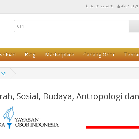
02131926978
Akun Saya
wnload
Blog
Marketplace
Cabang Obor
Tenta
logi
rah, Sosial, Budaya, Antropologi da