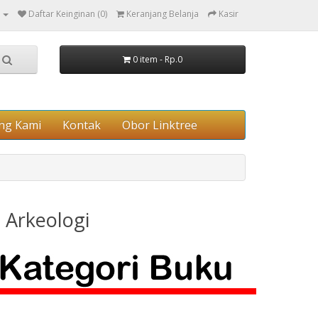
Daftar Keinginan (0)
Keranjang Belanja
Kasir
0 item - Rp.0
ng Kami
Kontak
Obor Linktree
n Arkeologi