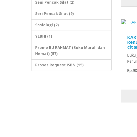
Seni Pencak Silat (2)
Seri Pencak Silat (9)
Sosiologi (2)
YLBHI (1)
KART
Renu
citan
Promo BU RAHMAT (Buku Murah dan
Hemat) (57)
Buku j
Renun
Proses Request ISBN (15)
Rp.90