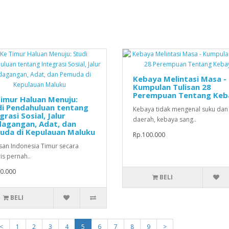
Kebaya Melintasi Masa -
Kumpulan Tulisan 28
Perempuan Tentang Keb
imur Haluan Menuju:
di Pendahuluan tentang
Kebaya tidak mengenal suku dan
grasi Sosial, Jalur
daerah, kebaya sang..
dagangan, Adat, dan
uda di Kepulauan Maluku
Rp.100.000
an Indonesia Timur secara
is pernah..
0.000
BELI
BELI
<
1
2
3
4
5
6
7
8
9
>