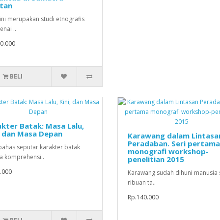
atan
ini merupakan studi etnografis
nai ..
0.000
BELI
kter Batak: Masa Lalu,
, dan Masa Depan
Karawang dalam Lintasa
Peradaban. Seri pertama
has seputar karakter batak
monografi workshop-
a komprehensi..
penelitian 2015
.000
Karawang sudah dihuni manusia 
ribuan ta..
Rp.140.000