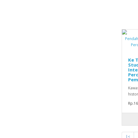
Ke T
Stu
Inte
Per
Pem
Kawas
histor
Rp.16
|<