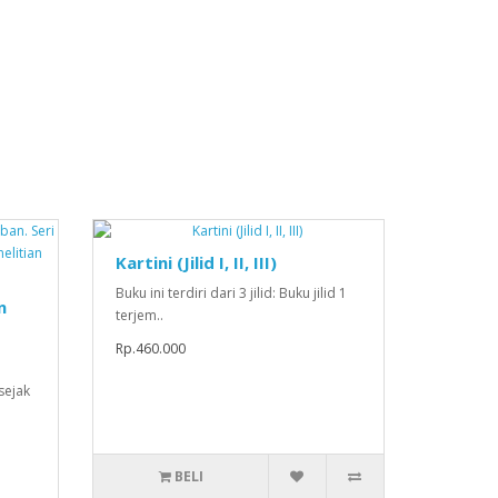
Kartini (Jilid I, II, III)
Buku ini terdiri dari 3 jilid: Buku jilid 1
n
terjem..
Rp.460.000
sejak
BELI