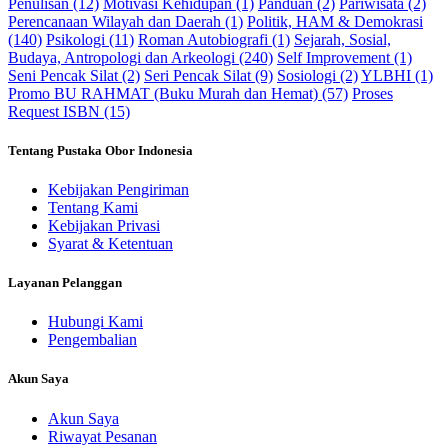
Penulisan (12)
Motivasi Kehidupan (1)
Panduan (2)
Pariwisata (2)
Perencanaan Wilayah dan Daerah (1)
Politik, HAM & Demokrasi
(140)
Psikologi (11)
Roman Autobiografi (1)
Sejarah, Sosial,
Budaya, Antropologi dan Arkeologi (240)
Self Improvement (1)
Seni Pencak Silat (2)
Seri Pencak Silat (9)
Sosiologi (2)
YLBHI (1)
Promo BU RAHMAT (Buku Murah dan Hemat) (57)
Proses
Request ISBN (15)
Tentang Pustaka Obor Indonesia
Kebijakan Pengiriman
Tentang Kami
Kebijakan Privasi
Syarat & Ketentuan
Layanan Pelanggan
Hubungi Kami
Pengembalian
Akun Saya
Akun Saya
Riwayat Pesanan