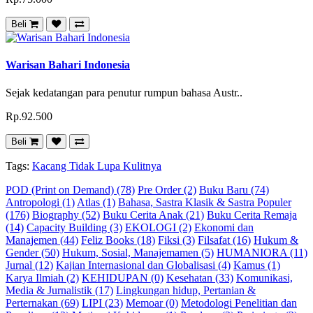
Beli
Warisan Bahari Indonesia
Sejak kedatangan para penutur rumpun bahasa Austr..
Rp.92.500
Beli
Tags:
Kacang Tidak Lupa Kulitnya
POD (Print on Demand) (78)
Pre Order (2)
Buku Baru (74)
Antropologi (1)
Atlas (1)
Bahasa, Sastra Klasik & Sastra Populer
(176)
Biography (52)
Buku Cerita Anak (21)
Buku Cerita Remaja
(14)
Capacity Building (3)
EKOLOGI (2)
Ekonomi dan
Manajemen (44)
Feliz Books (18)
Fiksi (3)
Filsafat (16)
Hukum &
Gender (50)
Hukum, Sosial, Manajemamen (5)
HUMANIORA (11)
Jurnal (12)
Kajian Internasional dan Globalisasi (4)
Kamus (1)
Karya Ilmiah (2)
KEHIDUPAN (0)
Kesehatan (33)
Komunikasi,
Media & Jurnalistik (17)
Lingkungan hidup, Pertanian &
Perternakan (69)
LIPI (23)
Memoar (0)
Metodologi Penelitian dan