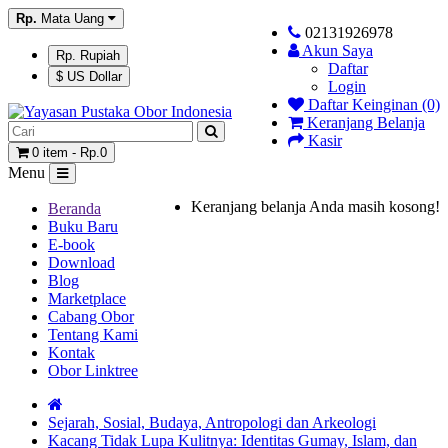
Rp.
Mata Uang
02131926978
Akun Saya
Rp. Rupiah
Daftar
$ US Dollar
Login
Daftar Keinginan (0)
Keranjang Belanja
Kasir
0 item - Rp.0
Menu
Keranjang belanja Anda masih kosong!
Beranda
Buku Baru
E-book
Download
Blog
Marketplace
Cabang Obor
Tentang Kami
Kontak
Obor Linktree
Sejarah, Sosial, Budaya, Antropologi dan Arkeologi
Kacang Tidak Lupa Kulitnya: Identitas Gumay, Islam, dan