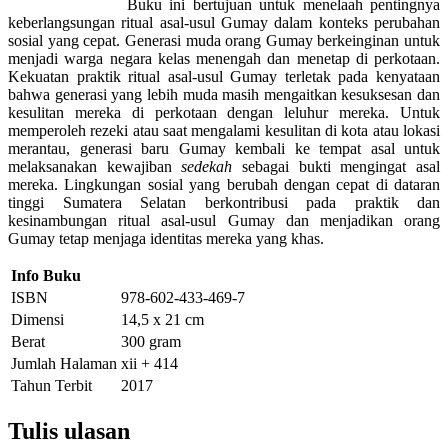
Buku ini bertujuan untuk menelaah pentingnya
keberlangsungan ritual asal-usul Gumay dalam konteks perubahan
sosial yang cepat. Generasi muda orang Gumay berkeinginan untuk
menjadi warga negara kelas menengah dan menetap di perkotaan.
Kekuatan praktik ritual asal-usul Gumay terletak pada kenyataan
bahwa generasi yang lebih muda masih mengaitkan kesuksesan dan
kesulitan mereka di perkotaan dengan leluhur mereka. Untuk
memperoleh rezeki atau saat mengalami kesulitan di kota atau lokasi
merantau, generasi baru Gumay kembali ke tempat asal untuk
melaksanakan kewajiban
sedekah
sebagai bukti mengingat asal
mereka. Lingkungan sosial yang berubah dengan cepat di dataran
tinggi Sumatera Selatan berkontribusi pada praktik dan
kesinambungan ritual asal-usul Gumay dan menjadikan orang
Gumay tetap menjaga identitas mereka yang khas.
Info Buku
ISBN
978-602-433-469-7
Dimensi
14,5 x 21 cm
Berat
300 gram
Jumlah Halaman
xii + 414
Tahun Terbit
2017
Tulis ulasan