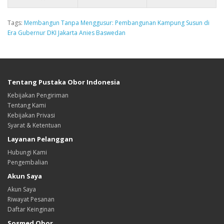
Tags:
Membangun Tanpa Menggusur: Pembangunan Kampung Susun di
Era Gubernur DKI Jakarta Anies Baswedan
Tentang Pustaka Obor Indonesia
Kebijakan Pengiriman
Tentang Kami
Kebijakan Privasi
Syarat & Ketentuan
Layanan Pelanggan
Hubungi Kami
Pengembalian
Akun Saya
Akun Saya
Riwayat Pesanan
Daftar Keinginan
Sosmed Obor