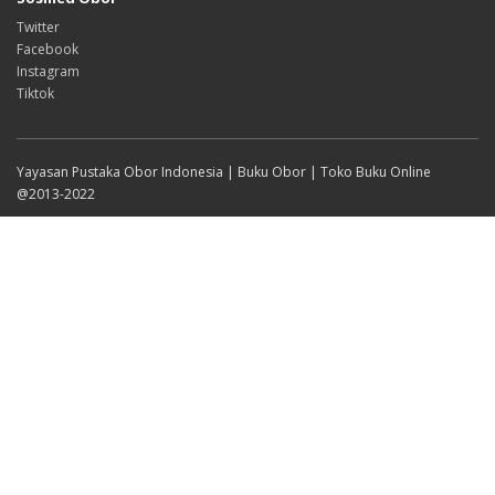
Twitter
Facebook
Instagram
Tiktok
Yayasan Pustaka Obor Indonesia | Buku Obor | Toko Buku Online
@2013-2022