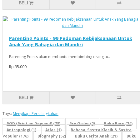
BELI
Parenting Points - 99 Pedoman Kebijaksanaan Untuk
Anak Yang Bahagia dan Mandiri
Parenting Points akan membantu membimbing orang tu..
Rp.95.000
BELI
Tags:
Menyikapi Perselingkuhan
POD (Print on Demand) (78)
Pre Order (2)
Buku Baru (74)
Antropologi (1)
Atlas (1)
Bahasa, Sastra Klasik & Sastra
Populer (176)
Biography (52)
Buku Cerita Anak (21)
Buku