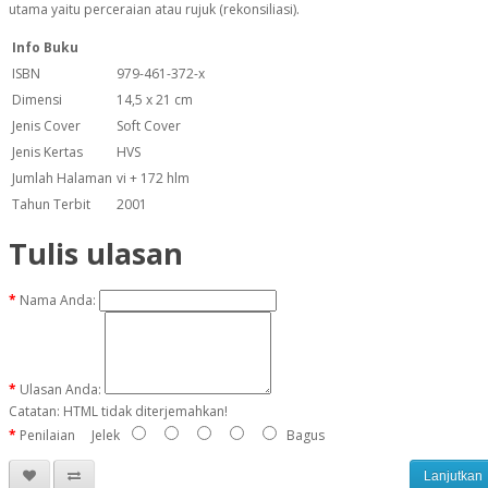
utama yaitu perceraian atau rujuk (rekonsiliasi).
Info Buku
ISBN
979-461-372-x
Dimensi
14,5 x 21 cm
Jenis Cover
Soft Cover
Jenis Kertas
HVS
Jumlah Halaman
vi + 172 hlm
Tahun Terbit
2001
Tulis ulasan
Nama Anda:
Ulasan Anda:
Catatan:
HTML tidak diterjemahkan!
Penilaian
Jelek
Bagus
Lanjutkan