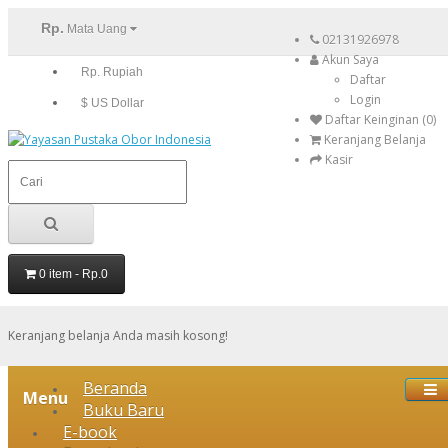
Rp.
Mata Uang
02131926978
Akun Saya
Rp. Rupiah
Daftar
Login
$ US Dollar
Daftar Keinginan (0)
Keranjang Belanja
Kasir
0 item - Rp.0
Keranjang belanja Anda masih kosong!
Beranda
Menu
Buku Baru
E-book