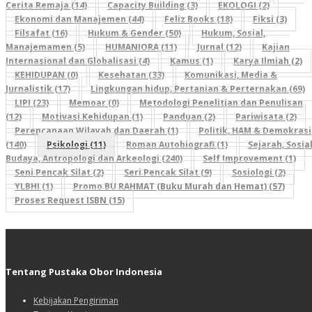
Cerita Remaja (14)
Capacity Building (3)
EKOLOGI (2)
Ekonomi dan Manajemen (44)
Feliz Books (18)
Fiksi (3)
Filsafat (16)
Hukum & Gender (50)
Hukum, Sosial,
Manajemamen (5)
HUMANIORA (11)
Jurnal (12)
Kajian
Internasional dan Globalisasi (4)
Kamus (1)
Karya Ilmiah (2)
KEHIDUPAN (0)
Kesehatan (33)
Komunikasi, Media &
Jurnalistik (17)
Lingkungan hidup, Pertanian & Perternakan (69)
LIPI (23)
Memoar (0)
Metodologi Penelitian dan Penulisan
(12)
Motivasi Kehidupan (1)
Panduan (2)
Pariwisata (2)
Perencanaan Wilayah dan Daerah (1)
Politik, HAM & Demokrasi
(140)
Psikologi (11)
Roman Autobiografi (1)
Sejarah, Sosial
Budaya, Antropologi dan Arkeologi (240)
Self Improvement (1)
Seni Pencak Silat (2)
Seri Pencak Silat (9)
Sosiologi (2)
YLBHI (1)
Promo BU RAHMAT (Buku Murah dan Hemat) (57)
Proses Request ISBN (15)
Tentang Pustaka Obor Indonesia
Kebijakan Pengiriman