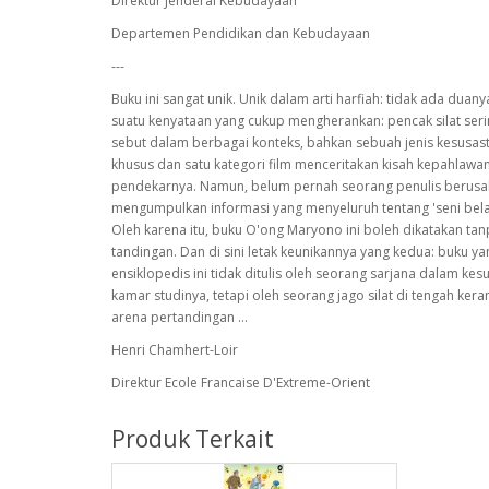
Direktur Jenderal Kebudayaan
Departemen Pendidikan dan Kebudayaan
---
Buku ini sangat unik. Unik dalam arti harfiah: tidak ada duanya
suatu kenyataan yang cukup mengherankan: pencak silat seri
sebut dalam berbagai konteks, bahkan sebuah jenis kesusas
khusus dan satu kategori film menceritakan kisah kepahlawa
pendekarnya. Namun, belum pernah seorang penulis berus
mengumpulkan informasi yang menyeluruh tentang 'seni bela di
Oleh karena itu, buku O'ong Maryono ini boleh dikatakan ta
tandingan. Dan di sini letak keunikannya yang kedua: buku ya
ensiklopedis ini tidak ditulis oleh seorang sarjana dalam kes
kamar studinya, tetapi oleh seorang jago silat di tengah ker
arena pertandingan ...
Henri Chamhert-Loir
Direktur Ecole Francaise D'Extreme-Orient
Produk Terkait