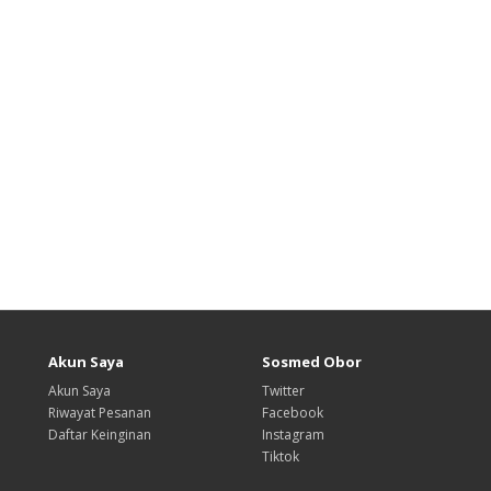
Akun Saya
Sosmed Obor
Akun Saya
Twitter
Riwayat Pesanan
Facebook
Daftar Keinginan
Instagram
Tiktok