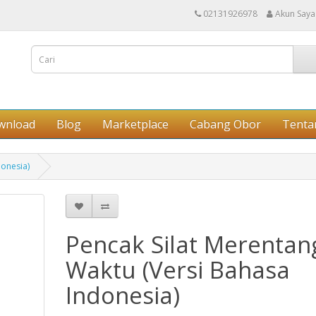
02131926978
Akun Saya
wnload
Blog
Marketplace
Cabang Obor
Tenta
donesia)
Pencak Silat Merentan
Waktu (Versi Bahasa
Indonesia)