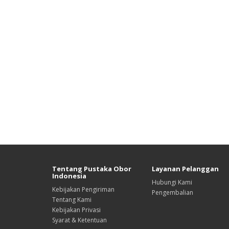
Tentang Pustaka Obor
Layanan Pelanggan
Indonesia
Hubungi Kami
Kebijakan Pengiriman
Pengembalian
Tentang Kami
Kebijakan Privasi
Syarat & Ketentuan