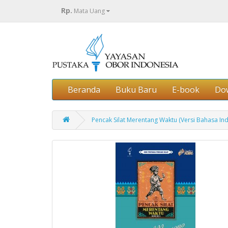
Rp.
Mata Uang
Beranda
Buku Baru
E-book
Do
Pencak Silat Merentang Waktu (Versi Bahasa In