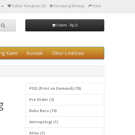
Daftar Keinginan (0)
Keranjang Belanja
Kasir
0 item - Rp.0
ng Kami
Kontak
Obor Linktree
POD (Print on Demand) (78)
Pre Order (2)
g
Buku Baru (74)
Antropologi (1)
Atlas (1)