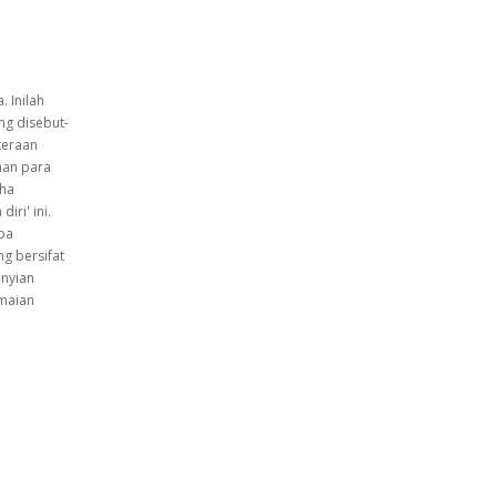
. Inilah
ng disebut-
teraan
nan para
aha
ri' ini.
npa
ng bersifat
unyian
amaian