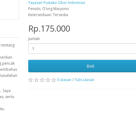
Yayasan Pustaka Obor Indonesia
Penulis: O’ong Maryono
Ketersediaan: Tersedia
Rp.175.000
Jumlah
 tentang
berikan
g pencak
Beli
 membahas
rmasalahan
0 ulasan
/
Tulis ulasan
.. Saya
s, serta
tu.