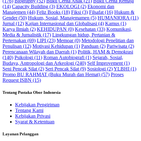
(176)
Biography (52)
Buku Cerita Anak (21)
Buku Cerita Remaja
(14)
Capacity Building (3)
EKOLOGI (2)
Ekonomi dan
Manajemen (44)
Feliz Books (18)
Fiksi (3)
Filsafat (16)
Hukum &
Gender (50)
Hukum, Sosial, Manajemamen (5)
HUMANIORA (11)
Jurnal (12)
Kajian Internasional dan Globalisasi (4)
Kamus (1)
Karya Ilmiah (2)
KEHIDUPAN (0)
Kesehatan (33)
Komunikasi,
Media & Jurnalistik (17)
Lingkungan hidup, Pertanian &
Perternakan (69)
LIPI (23)
Memoar (0)
Metodologi Penelitian dan
Penulisan (12)
Motivasi Kehidupan (1)
Panduan (2)
Pariwisata (2)
Perencanaan Wilayah dan Daerah (1)
Politik, HAM & Demokrasi
(140)
Psikologi (11)
Roman Autobiografi (1)
Sejarah, Sosial,
Budaya, Antropologi dan Arkeologi (240)
Self Improvement (1)
Seni Pencak Silat (2)
Seri Pencak Silat (9)
Sosiologi (2)
YLBHI (1)
Promo BU RAHMAT (Buku Murah dan Hemat) (57)
Proses
Request ISBN (15)
Tentang Pustaka Obor Indonesia
Kebijakan Pengiriman
Tentang Kami
Kebijakan Privasi
Syarat & Ketentuan
Layanan Pelanggan