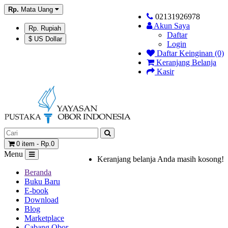
Rp.
Mata Uang
02131926978
Akun Saya
Rp. Rupiah
Daftar
$ US Dollar
Login
Daftar Keinginan (0)
Keranjang Belanja
Kasir
0 item - Rp.0
Menu
Keranjang belanja Anda masih kosong!
Beranda
Buku Baru
E-book
Download
Blog
Marketplace
Cabang Obor