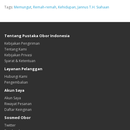
Tags:
Memungut
,
Remah-remah
,
Kehidupan
,
Jannus T.H. Siahaan
Tentang Pustaka Obor Indonesia
Kebijakan Pengiriman
Tentang Kami
Kebijakan Privasi
Syarat & Ketentuan
Layanan Pelanggan
Hubungi Kami
Pengembalian
Akun Saya
Akun Saya
Riwayat Pesanan
Daftar Keinginan
Sosmed Obor
Twitter