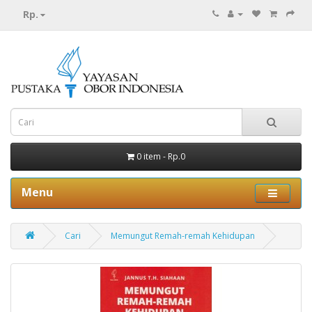
Rp.
0 item - Rp.0
Menu
Cari
Memungut Remah-remah Kehidupan