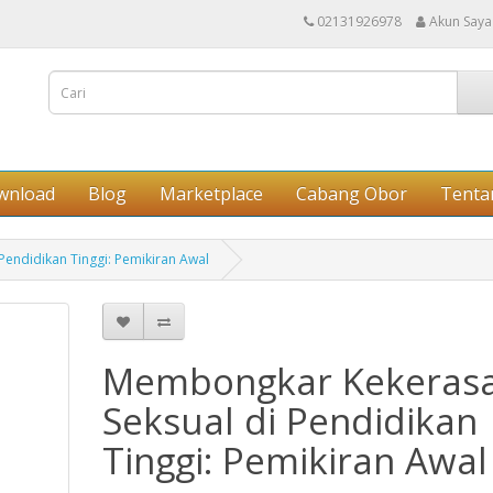
02131926978
Akun Saya
wnload
Blog
Marketplace
Cabang Obor
Tenta
endidikan Tinggi: Pemikiran Awal
Membongkar Kekeras
Seksual di Pendidikan
Tinggi: Pemikiran Awal