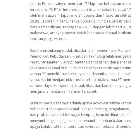
Jakarta Post misalnya, mencatat 174 laporan kekerasan seksu
tersebar di 79 PT di Indonesia, dari total tersebut, tercatat 
oleh mahasiswa, 1 laporan oleh dosen, dan 1 laporan oleh sta
2020). Laporan ini tentu hanya puncak gunung es, sebab ber
data Kemendikbud, terdapat 4550 PT dengan lebih dari 8 jut
mahasiswa, artinya potensi tindak kekerasan seksual lebih tin
laporan yang tersedia.
Kondisi ini bukannya tidak disadari oleh pemerintah. Menteri
Pendidikan, Kebudayaan, Riset dan Teknologi telah mengelu
Peraturan Menteri 30/2021 tentang pencegahan dan penang
kekerasan seksual di PT. Titik masalahnya terletak pada asu
semua PT memiliki sumber daya dan dinamika sosio-kultural
sama. Hal ini menjadi titik krusial, sebab tidak semua PT memi
sumber daya, kompetensi, kapabilitas, dan komitmen yang 
mengimplementasikan Permen tersebut.
Buku ini pada dasarnya adalah upaya advokasi bahwa kamp
bebas dari kekerasan seksual. Dengan berbagi pengalaman, 
dan praktik baik dari berbagai kampus, buku ini diharapka
menyumbangkan gagasan dan menambah bahan bakar baru
upaya kolaboratif memberantas kekerasan seksual di pendidi