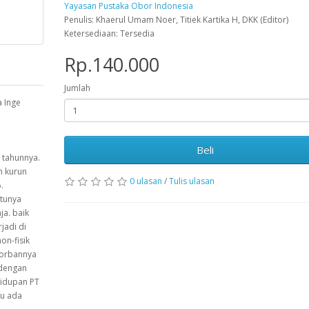
Yayasan Pustaka Obor Indonesia
Penulis: Khaerul Umam Noer, Titiek Kartika H, DKK (Editor)
Ketersediaan: Tersedia
Rp.140.000
Jumlah
a Inge
Beli
 tahunnya.
m kurun
0 ulasan
/
Tulis ulasan
.
atunya
ja. baik
jadi di
on-fisik
 korbannya
 dengan
hidupan PT
lu ada