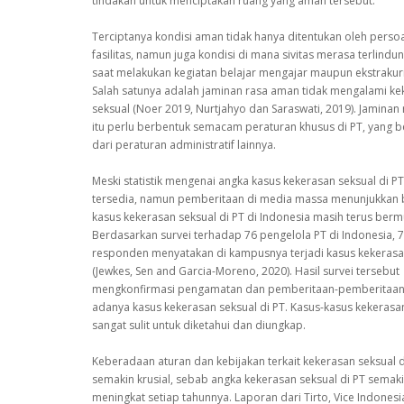
tindakan untuk menciptakan ruang yang aman tersebut.
Terciptanya kondisi aman tidak hanya ditentukan oleh perso
fasilitas, namun juga kondisi di mana sivitas merasa terlindu
saat melakukan kegiatan belajar mengajar maupun ekstrakuri
Salah satunya adalah jaminan rasa aman tidak mengalami ke
seksual (Noer 2019, Nurtjahyo dan Saraswati, 2019). Jaminan
itu perlu berbentuk semacam peraturan khusus di PT, yang 
dari peraturan administratif lainnya.
Meski statistik mengenai angka kasus kekerasan seksual di PT
tersedia, namun pemberitaan di media massa menunjukkan
kasus kekerasan seksual di PT di Indonesia masih terus berm
Berdasarkan survei terhadap 76 pengelola PT di Indonesia,
responden menyatakan di kampusnya terjadi kasus kekerasa
(Jewkes, Sen and Garcia-Moreno, 2020). Hasil survei tersebut
mengkonfirmasi pengamatan dan pemberitaan-pemberitaan
adanya kasus kekerasan seksual di PT. Kasus-kasus kekerasa
sangat sulit untuk diketahui dan diungkap.
Keberadaan aturan dan kebijakan terkait kekerasan seksual d
semakin krusial, sebab angka kekerasan seksual di PT semak
meningkat setiap tahunnya. Laporan dari Tirto, Vice Indonesi