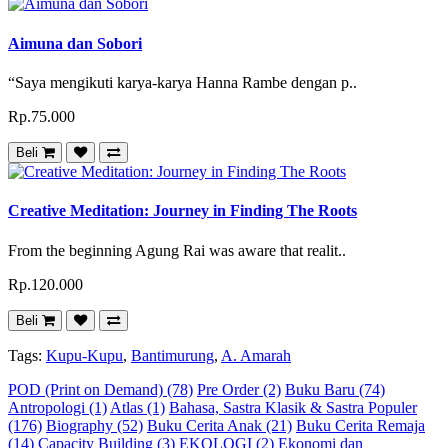
Aimuna dan Sobori
“Saya mengikuti karya-karya Hanna Rambe dengan p..
Rp.75.000
Beli
Creative Meditation: Journey in Finding The Roots
From the beginning Agung Rai was aware that realit..
Rp.120.000
Beli
Tags:
Kupu-Kupu
,
Bantimurung
,
A. Amarah
POD (Print on Demand) (78)
Pre Order (2)
Buku Baru (74)
Antropologi (1)
Atlas (1)
Bahasa, Sastra Klasik & Sastra Populer
(176)
Biography (52)
Buku Cerita Anak (21)
Buku Cerita Remaja
(14)
Capacity Building (3)
EKOLOGI (2)
Ekonomi dan