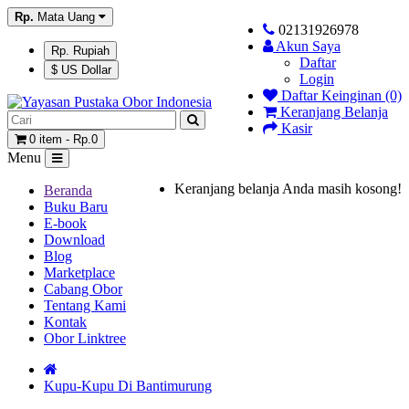
Rp.
Mata Uang
02131926978
Akun Saya
Rp. Rupiah
Daftar
$ US Dollar
Login
Daftar Keinginan (0)
Keranjang Belanja
Kasir
0 item - Rp.0
Menu
Keranjang belanja Anda masih kosong!
Beranda
Buku Baru
E-book
Download
Blog
Marketplace
Cabang Obor
Tentang Kami
Kontak
Obor Linktree
Kupu-Kupu Di Bantimurung