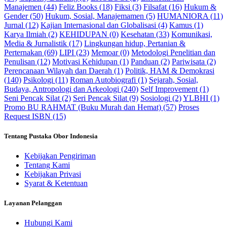
Manajemen (44)
Feliz Books (18)
Fiksi (3)
Filsafat (16)
Hukum &
Gender (50)
Hukum, Sosial, Manajemamen (5)
HUMANIORA (11)
Jurnal (12)
Kajian Internasional dan Globalisasi (4)
Kamus (1)
Karya Ilmiah (2)
KEHIDUPAN (0)
Kesehatan (33)
Komunikasi,
Media & Jurnalistik (17)
Lingkungan hidup, Pertanian &
Perternakan (69)
LIPI (23)
Memoar (0)
Metodologi Penelitian dan
Penulisan (12)
Motivasi Kehidupan (1)
Panduan (2)
Pariwisata (2)
Perencanaan Wilayah dan Daerah (1)
Politik, HAM & Demokrasi
(140)
Psikologi (11)
Roman Autobiografi (1)
Sejarah, Sosial,
Budaya, Antropologi dan Arkeologi (240)
Self Improvement (1)
Seni Pencak Silat (2)
Seri Pencak Silat (9)
Sosiologi (2)
YLBHI (1)
Promo BU RAHMAT (Buku Murah dan Hemat) (57)
Proses
Request ISBN (15)
Tentang Pustaka Obor Indonesia
Kebijakan Pengiriman
Tentang Kami
Kebijakan Privasi
Syarat & Ketentuan
Layanan Pelanggan
Hubungi Kami