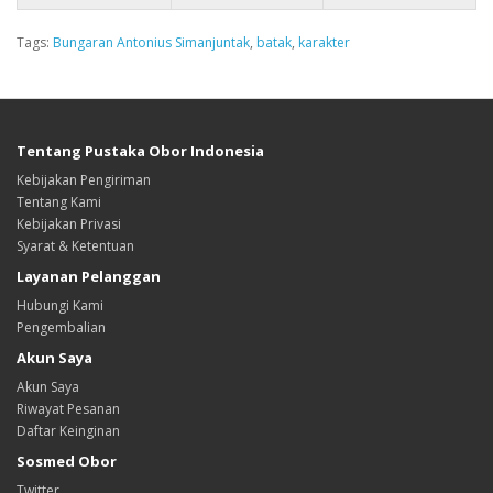
Tags:
Bungaran Antonius Simanjuntak
,
batak
,
karakter
Tentang Pustaka Obor Indonesia
Kebijakan Pengiriman
Tentang Kami
Kebijakan Privasi
Syarat & Ketentuan
Layanan Pelanggan
Hubungi Kami
Pengembalian
Akun Saya
Akun Saya
Riwayat Pesanan
Daftar Keinginan
Sosmed Obor
Twitter