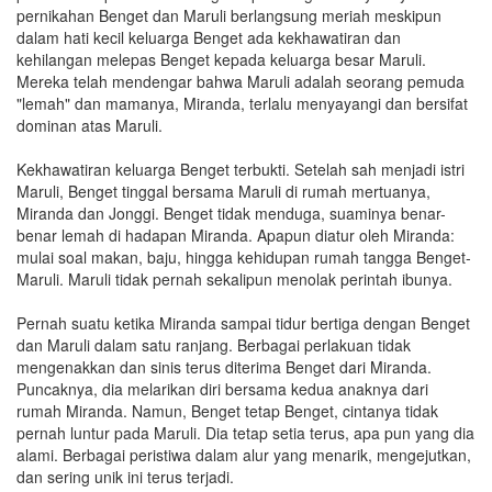
pernikahan Benget dan Maruli berlangsung meriah meskipun
dalam hati kecil keluarga Benget ada kekhawatiran dan
kehilangan melepas Benget kepada keluarga besar Maruli.
Mereka telah mendengar bahwa Maruli adalah seorang pemuda
"lemah" dan mamanya, Miranda, terlalu menyayangi dan bersifat
dominan atas Maruli.
Kekhawatiran keluarga Benget terbukti. Setelah sah menjadi istri
Maruli, Benget tinggal bersama Maruli di rumah mertuanya,
Miranda dan Jonggi. Benget tidak menduga, suaminya benar-
benar lemah di hadapan Miranda. Apapun diatur oleh Miranda:
mulai soal makan, baju, hingga kehidupan rumah tangga Benget-
Maruli. Maruli tidak pernah sekalipun menolak perintah ibunya.
Pernah suatu ketika Miranda sampai tidur bertiga dengan Benget
dan Maruli dalam satu ranjang. Berbagai perlakuan tidak
mengenakkan dan sinis terus diterima Benget dari Miranda.
Puncaknya, dia melarikan diri bersama kedua anaknya dari
rumah Miranda. Namun, Benget tetap Benget, cintanya tidak
pernah luntur pada Maruli. Dia tetap setia terus, apa pun yang dia
alami. Berbagai peristiwa dalam alur yang menarik, mengejutkan,
dan sering unik ini terus terjadi.