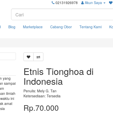
02131926978
Akun Saya
d
Blog
Marketplace
Cabang Obor
Tentang Kami
Ko
Etnis Tionghoa di
Indonesia
an yang
-an sampai
lam
Penulis: Mely G. Tan
uan ilmiah
Ketersediaan: Tersedia
 waktu ini
ak amat
Rp.70.000
sia