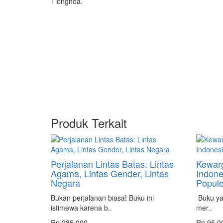
Tionghoa.
Produk Terkait
Perjalanan Lintas Batas: Lintas
Kewarg
Agama, Lintas Gender, Lintas
Indone
Negara
Popule
Bukan perjalanan biasa! Buku ini
Buku yan
istimewa karena b..
mer..
Rp.285.000
Rp.95.0