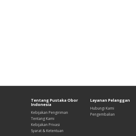
Tentang Pustaka Obor
Layanan Pelanggan
Indonesia
Hubungi Kami
Kebijakan Pengiriman
Pengembalian
Tentang Kami
Kebijakan Privasi
Syarat & Ketentuan