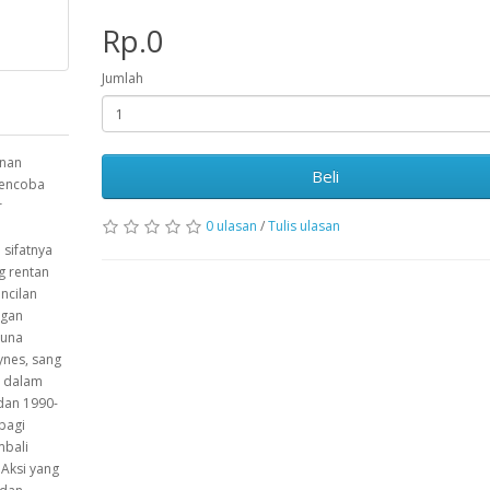
Rp.0
Jumlah
unan
Beli
mencoba
r
0 ulasan
/
Tulis ulasan
m
 sifatnya
g rentan
encilan
ngan
guna
ynes, sang
t dalam
dan 1990-
 bagi
mbali
 Aksi yang