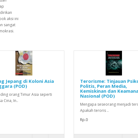
 dan
dap
dirikan
ok aksi ini
an sangat
mokrasi.
g Jepang di Koloni Asia
Terorisme: Tinjauan Psik
ggara (POD)
Politis, Peran Media,
Kemiskinan dan Keaman
ding orang Timur Asia seperti
Nasional (POD)
 Cina, In..
Mengapa seseorang menjadi tero
Apakah teroris ..
Rp.0