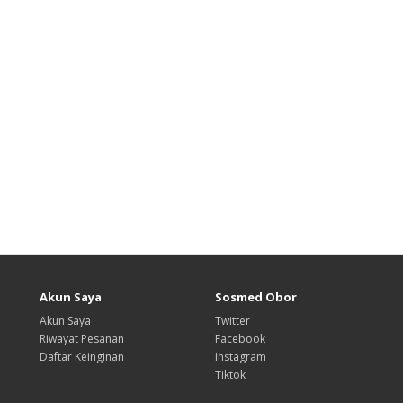
Akun Saya
Sosmed Obor
Akun Saya
Twitter
Riwayat Pesanan
Facebook
Daftar Keinginan
Instagram
Tiktok