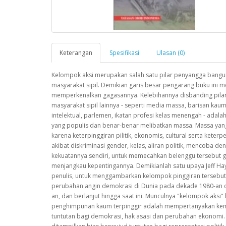
Keterangan
Spesifikasi
Ulasan (0)
Kelompok aksi merupakan salah satu pilar penyangga bang
masyarakat sipil. Demikian garis besar pengarang buku ini 
memperkenalkan gagasannya. Kelebihannya disbanding pila
masyarakat sipil lainnya - seperti media massa, barisan kau
intelektual, parlemen, ikatan profesi kelas menengah - adalah
yang populis dan benar-benar melibatkan massa. Massa yan
karena keterpinggiran pilitik, ekonomis, cultural serta keterp
akibat diskriminasi gender, kelas, aliran politik, mencoba de
kekuatannya sendiri, untuk memecahkan belenggu tersebut 
menjangkau kepentingannya. Demikianlah satu upaya Jeff Ha
penulis, untuk menggambarkan kelompok pinggiran tersebu
perubahan angin demokrasi di Dunia pada dekade 1980-an 
an, dan berlanjut hingga saat ini. Munculnya "kelompok aksi"
penghimpunan kaum terpinggir adalah mempertanyakan ke
tuntutan bagi demokrasi, hak asasi dan perubahan ekonomi.