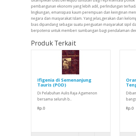
ditampilkan bias berwujud tuntutan bagi representasi politik
pembangunan ekonomi yang lebih adil, perlindungan terha
lingkungan, emansipasi kaum perempuan dan keinginan men
negara dan masyarakat Islam. Yang jelas,gerakan dari kelomp
bias dipandang sebagai suatu penguatan masyarakat sipil d
berpotensi untuk memberi sumbangan bagi pendalaman de
Produk Terkait
Ifigenia di Semenanjung
Oran
Tauris (POD)
Ten
Di Pelabuhan Aulis Raja Agamenon
Diban
bersama seluruh b..
bangsa
Rp.0
Rp.0