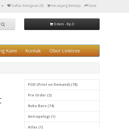
Daftar Keinginan (0)
Keranjang Belanja
Kasir
0 item - Rp.0
ng Kami
Kontak
Obor Linktree
POD (Print on Demand) (78)
Pre Order (2)
t
Buku Baru (74)
Antropologi (1)
Atlas (1)