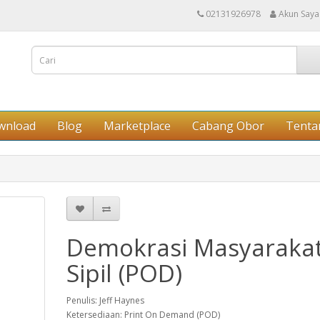
02131926978
Akun Saya
wnload
Blog
Marketplace
Cabang Obor
Tenta
Demokrasi Masyaraka
Sipil (POD)
Penulis: Jeff Haynes
Ketersediaan: Print On Demand (POD)