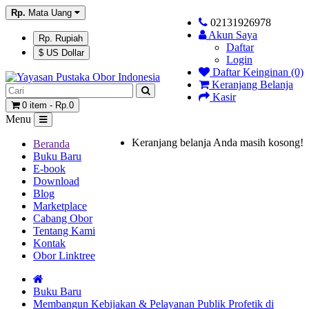
Rp.
Mata Uang
02131926978
Akun Saya
Rp. Rupiah
Daftar
$ US Dollar
Login
Daftar Keinginan (0)
Keranjang Belanja
Kasir
0 item - Rp.0
Menu
Keranjang belanja Anda masih kosong!
Beranda
Buku Baru
E-book
Download
Blog
Marketplace
Cabang Obor
Tentang Kami
Kontak
Obor Linktree
Buku Baru
Membangun Kebijakan & Pelayanan Publik Profetik di