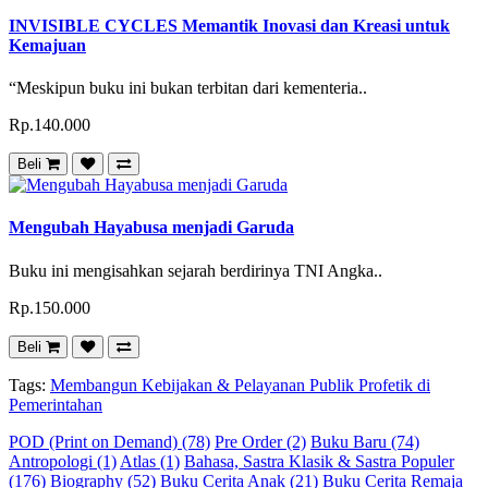
INVISIBLE CYCLES Memantik Inovasi dan Kreasi untuk
Kemajuan
“Meskipun buku ini bukan terbitan dari kementeria..
Rp.140.000
Beli
Mengubah Hayabusa menjadi Garuda
Buku ini mengisahkan sejarah berdirinya TNI Angka..
Rp.150.000
Beli
Tags:
Membangun Kebijakan & Pelayanan Publik Profetik di
Pemerintahan
POD (Print on Demand) (78)
Pre Order (2)
Buku Baru (74)
Antropologi (1)
Atlas (1)
Bahasa, Sastra Klasik & Sastra Populer
(176)
Biography (52)
Buku Cerita Anak (21)
Buku Cerita Remaja