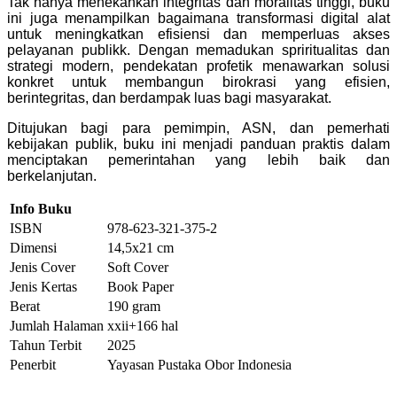
Tak hanya menekankan integritas dan moralitas tinggi, buku
ini juga menampilkan bagaimana transformasi digital alat
untuk meningkatkan efisiensi dan memperluas akses
pelayanan publikk. Dengan memadukan spriritualitas dan
strategi modern, pendekatan profetik menawarkan solusi
konkret untuk membangun birokrasi yang efisien,
berintegritas, dan berdampak luas bagi masyarakat.
Ditujukan bagi para pemimpin, ASN, dan pemerhati
kebijakan publik, buku ini menjadi panduan praktis dalam
menciptakan pemerintahan yang lebih baik dan
berkelanjutan.
Info Buku
ISBN
978-623-321-375-2
Dimensi
14,5x21 cm
Jenis Cover
Soft Cover
Jenis Kertas
Book Paper
Berat
190 gram
Jumlah Halaman
xxii+166 hal
Tahun Terbit
2025
Penerbit
Yayasan Pustaka Obor Indonesia