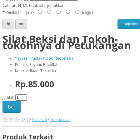
Catatan:
HTML tidak diterjemahkan!
Penilaian
Jelek
Bagus
Lanjutkan
Silat Beksi dan Tokoh-
tokohnya di Petukangan
Yayasan Pustaka Obor Indonesia
Penulis: Reyhan Biadillah
Ketersediaan: Tersedia
Rp.85.000
Jumlah
Beli
0 ulasan
/
Tulis ulasan
Produk Terkait