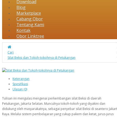
Download
Blog
Marketplace
Cabang Obor
Tentang Kami
Kontak
Obor Linktree
Cari
Silat Beksi dan Tokoh-tokohnya di Petukangan
Keterangan
Spesifikasi
Ulasan (0)
Tulisan ini mengulas mengenai perkembangan silat Beksi di daerah
Petukangan, Jakarta Selatan. Munculnya tokoh-tokoh yang diyakini dan
didukung oleh masyarakatnya, sebagai penyebar silat Beksi di seantero Jakar
Raya. Melalui sistem pembelajaran yang cukup pakem dan ketat, jurus-jurus