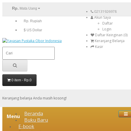
Rp.
Mata Uang
02131926978
Akun Saya
Rp. Rupiah
Daftar
Login
$ US Dollar
Daftar Keinginan (0)
Keranjang Belanja
Kasir
0 item - Rp.0
Keranjang belanja Anda masih kosong!
Beranda
Menu
Buku Baru
E-book