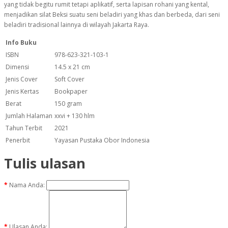
yang tidak begitu rumit tetapi aplikatif, serta lapisan rohani yang kental,
menjadikan silat Beksi suatu seni beladiri yang khas dan berbeda, dari seni
beladiri tradisional lainnya di wilayah Jakarta Raya.
Info Buku
ISBN
978-623-321-103-1
Dimensi
14.5 x 21 cm
Jenis Cover
Soft Cover
Jenis Kertas
Bookpaper
Berat
150 gram
Jumlah Halaman
xxvi + 130 hlm
Tahun Terbit
2021
Penerbit
Yayasan Pustaka Obor Indonesia
Tulis ulasan
Nama Anda:
Ulasan Anda: