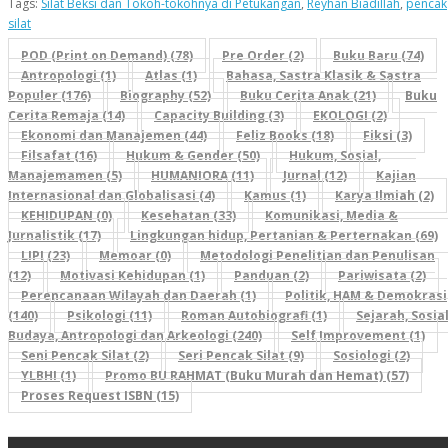
Tags:
Silat Beksi dan Tokoh-tokohnya di Petukangan
,
Reyhan Biadillah
,
pencak
silat
POD (Print on Demand) (78)
Pre Order (2)
Buku Baru (74)
Antropologi (1)
Atlas (1)
Bahasa, Sastra Klasik & Sastra
Populer (176)
Biography (52)
Buku Cerita Anak (21)
Buku
Cerita Remaja (14)
Capacity Building (3)
EKOLOGI (2)
Ekonomi dan Manajemen (44)
Feliz Books (18)
Fiksi (3)
Filsafat (16)
Hukum & Gender (50)
Hukum, Sosial,
Manajemamen (5)
HUMANIORA (11)
Jurnal (12)
Kajian
Internasional dan Globalisasi (4)
Kamus (1)
Karya Ilmiah (2)
KEHIDUPAN (0)
Kesehatan (33)
Komunikasi, Media &
Jurnalistik (17)
Lingkungan hidup, Pertanian & Perternakan (69)
LIPI (23)
Memoar (0)
Metodologi Penelitian dan Penulisan
(12)
Motivasi Kehidupan (1)
Panduan (2)
Pariwisata (2)
Perencanaan Wilayah dan Daerah (1)
Politik, HAM & Demokrasi
(140)
Psikologi (11)
Roman Autobiografi (1)
Sejarah, Sosial
Budaya, Antropologi dan Arkeologi (240)
Self Improvement (1)
Seni Pencak Silat (2)
Seri Pencak Silat (9)
Sosiologi (2)
YLBHI (1)
Promo BU RAHMAT (Buku Murah dan Hemat) (57)
Proses Request ISBN (15)