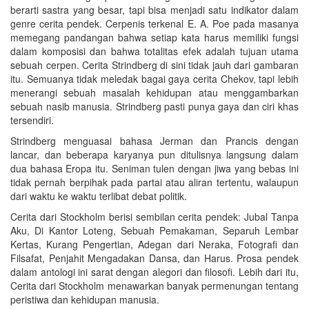
berarti sastra yang besar, tapi bisa menjadi satu indikator dalam
genre cerita pendek. Cerpenis terkenal E. A. Poe pada masanya
memegang pandangan bahwa setiap kata harus memiliki fungsi
dalam komposisi dan bahwa totalitas efek adalah tujuan utama
sebuah cerpen. Cerita Strindberg di sini tidak jauh dari gambaran
itu. Semuanya tidak meledak bagai gaya cerita Chekov, tapi lebih
menerangi sebuah masalah kehidupan atau menggambarkan
sebuah nasib manusia. Strindberg pasti punya gaya dan ciri khas
tersendiri.
Strindberg menguasai bahasa Jerman dan Prancis dengan
lancar, dan beberapa karyanya pun ditulisnya langsung dalam
dua bahasa Eropa itu. Seniman tulen dengan jiwa yang bebas ini
tidak pernah berpihak pada partai atau aliran tertentu, walaupun
dari waktu ke waktu terlibat debat politik.
Cerita dari Stockholm berisi sembilan cerita pendek: Jubal Tanpa
Aku, Di Kantor Loteng, Sebuah Pemakaman, Separuh Lembar
Kertas, Kurang Pengertian, Adegan dari Neraka, Fotografi dan
Filsafat, Penjahit Mengadakan Dansa, dan Harus. Prosa pendek
dalam antologi ini sarat dengan alegori dan filosofi. Lebih dari itu,
Cerita dari Stockholm menawarkan banyak permenungan tentang
peristiwa dan kehidupan manusia.