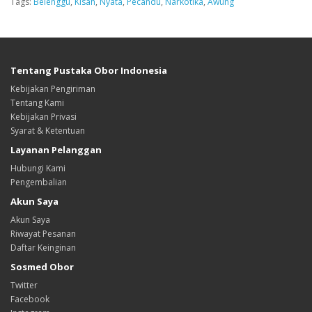
Tags:
Belenggu
,
Kisah
,
Nyata
,
Pecandu
,
Narkotika
,
Awung
Tentang Pustaka Obor Indonesia
Kebijakan Pengiriman
Tentang Kami
Kebijakan Privasi
Syarat & Ketentuan
Layanan Pelanggan
Hubungi Kami
Pengembalian
Akun Saya
Akun Saya
Riwayat Pesanan
Daftar Keinginan
Sosmed Obor
Twitter
Facebook