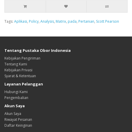
Tags:
Aplikasi
,
Policy
,
Analysis
,
Matrix
,
pada
,
Pertanian
,
Scott Pearson
Tentang Pustaka Obor Indonesia
Kebijakan Pengiriman
Tentang Kami
Kebijakan Privasi
Syarat & Ketentuan
Layanan Pelanggan
Hubungi Kami
Pengembalian
Akun Saya
Akun Saya
Riwayat Pesanan
Daftar Keinginan