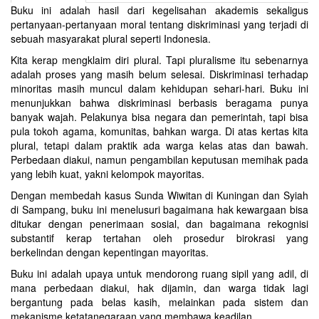
Buku ini adalah hasil dari kegelisahan akademis sekaligus
pertanyaan-pertanyaan moral tentang diskriminasi yang terjadi di
sebuah masyarakat plural seperti Indonesia.
Kita kerap mengklaim diri plural. Tapi pluralisme itu sebenarnya
adalah proses yang masih belum selesai. Diskriminasi terhadap
minoritas masih muncul dalam kehidupan sehari-hari. Buku ini
menunjukkan bahwa diskriminasi berbasis beragama punya
banyak wajah. Pelakunya bisa negara dan pemerintah, tapi bisa
pula tokoh agama, komunitas, bahkan warga. Di atas kertas kita
plural, tetapi dalam praktik ada warga kelas atas dan bawah.
Perbedaan diakui, namun pengambilan keputusan memihak pada
yang lebih kuat, yakni kelompok mayoritas.
Dengan membedah kasus Sunda Wiwitan di Kuningan dan Syiah
di Sampang, buku ini menelusuri bagaimana hak kewargaan bisa
ditukar dengan penerimaan sosial, dan bagaimana rekognisi
substantif kerap tertahan oleh prosedur birokrasi yang
berkelindan dengan kepentingan mayoritas.
Buku ini adalah upaya untuk mendorong ruang sipil yang adil, di
mana perbedaan diakui, hak dijamin, dan warga tidak lagi
bergantung pada belas kasih, melainkan pada sistem dan
mekanisme ketatanegaraan yang membawa keadilan.