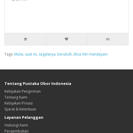
Tags:
Mulai
,
saat ini
,
segalanya
,
berubah
,
Eliza Vitri Handayani
Tentang Pustaka Obor Indonesia
Kebijakan Pengiriman
Tentang Kami
Kebijakan Privasi
Syarat & Ketentuan
Layanan Pelanggan
Hubungi Kami
Pengembalian