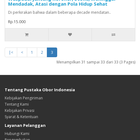
Mendadak, Atasi dengan Pola Hidup Sehat
Di perkirakan bahwa dalam beberapa decade mendatan..
Rp.15.000
|<
<
1
2
3
Menampilkan 31 sampai 33 dari 33 (3 Pages)
Tentang Pustaka Obor Indonesia
Kebijakan Pengiriman
Tentang Kami
Kebijakan Privasi
Syarat & Ketentuan
Layanan Pelanggan
Hubungi Kami
Pengembalian