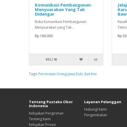
Komunikasi Pembangunan:
Jela
Menyuarakan Yang Tak
Karu
Didengar
Baw
Buku Komunikasi Pembangunan:
Rasak
Menyuarakan yang Tak ..
Tekno
Rp.160.000
Rp.50
BELI
Tags:
Perceraian Orang Jawa Dulu dan Kini
Tentang Pustaka Obor
Layanan Pelanggan
Indonesia
Hubungi Kami
Kebijakan Pengiriman
Pengembalian
Tentang Kami
Kebijakan Privasi