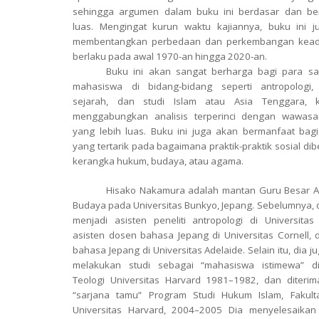
sehingga argumen dalam buku ini berdasar dan b
luas. Mengingat kurun waktu kajiannya, buku ini j
membentangkan perbedaan dan perkembangan kea
berlaku pada awal 1970-an hingga 2020-an.
Buku ini akan sangat berharga bagi para sa
mahasiswa di bidang-bidang seperti antropologi, s
sejarah, dan studi Islam atau Asia Tenggara, 
menggabungkan analisis terperinci dengan wawasan
yang lebih luas. Buku ini juga akan bermanfaat ba
yang tertarik pada bagaimana praktik-praktik sosial dib
kerangka hukum, budaya, atau agama.
Hisako Nakamura adalah mantan Guru Besar A
Budaya pada Universitas Bunkyo, Jepang. Sebelumnya, 
menjadi asisten peneliti antropologi di Universitas
asisten dosen bahasa Jepang di Universitas Cornell,
bahasa Jepang di Universitas Adelaide. Selain itu, dia 
melakukan studi sebagai “mahasiswa istimewa” di
Teologi Universitas Harvard 1981–1982, dan diteri
“sarjana tamu” Program Studi Hukum Islam, Fakul
Universitas Harvard, 2004–2005 Dia menyelesaikan 