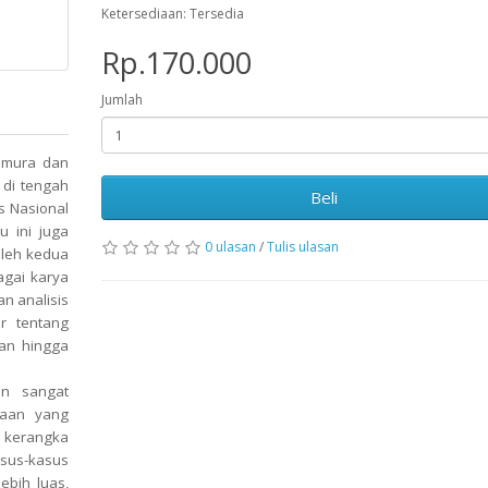
Ketersediaan: Tersedia
Rp.170.000
Jumlah
kamura dan
 di tengah
Beli
s Nasional
u ini juga
0 ulasan
/
Tulis ulasan
oleh kedua
agai karya
n analisis
ur tentang
-an hingga
an sangat
daan yang
n kerangka
asus-kasus
ebih luas,