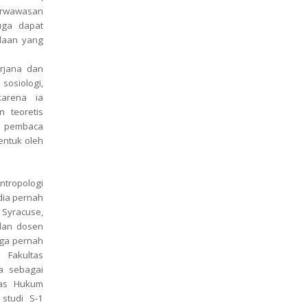
erwawasan
uga dapat
daan yang
rjana dan
osiologi,
karena ia
 teoretis
gi pembaca
entuk oleh
ntropologi
dia pernah
 Syracuse,
 dan dosen
juga pernah
 Fakultas
ma sebagai
tas Hukum
studi S-1