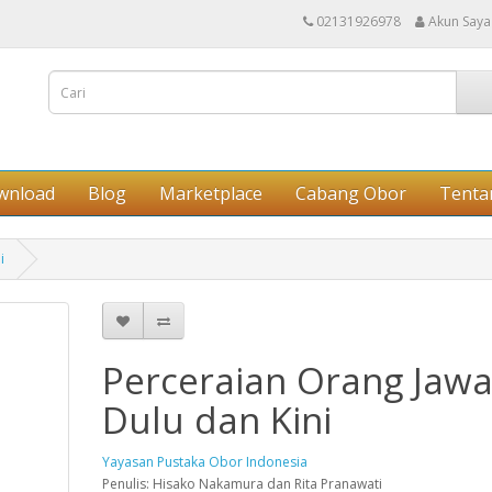
02131926978
Akun Saya
wnload
Blog
Marketplace
Cabang Obor
Tenta
i
Perceraian Orang Jaw
Dulu dan Kini
Yayasan Pustaka Obor Indonesia
Penulis: Hisako Nakamura dan Rita Pranawati