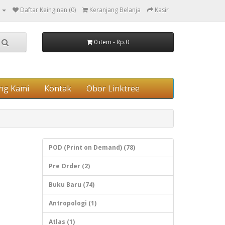
Daftar Keinginan (0)
Keranjang Belanja
Kasir
0 item - Rp.0
ng Kami
Kontak
Obor Linktree
POD (Print on Demand) (78)
Pre Order (2)
a
Buku Baru (74)
Antropologi (1)
Atlas (1)