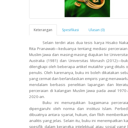
Keterangan
Spesifikasi
Ulasan (0)
Selain terdiri atas dua tesis karya Hisako Na
Rita Pranawati—keduanya tentang mediasi perceraian
Muslim Jawa dan masing-masing diajukan ke Universita
Australia (1981) dan Universitas Monash (2012)—buk
dilengkapi oleh beberapa artikel mutakhir yang ditulis 
penulis. Oleh karenanya, buku ini boleh dikatakan seb
yang cermat dan berlandaskan empiris yang menawarka
mendalam berbasis penelitian lapangan dan literat
perceraian di kalangan Muslim Jawa pada awal 1970
2020-an.
Buku ini menunjukkan bagaimana percerai
dipengaruhi oleh norma dan institusi Islam. Perbe
dibuatnya antara syariat, hukum, dan fikih memberika
analitis yang jelas. Selain itu, buku ini menempatkan k
spesifik dalam kerangka intelektual atau sosial yang l