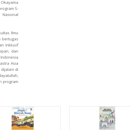
s Okayama
program S-
s Nasional
ultas Ilmu
a bertugas
n Inklusif
epan, dan
 Indonesia
astra Asia
ijalani di
dayatullah,
an program