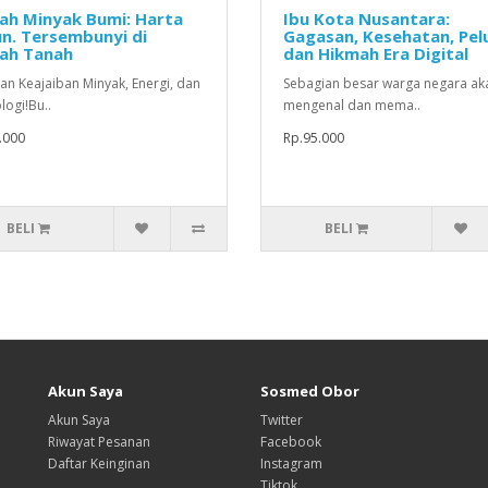
jah Minyak Bumi: Harta
Ibu Kota Nusantara:
n. Tersembunyi di
Gagasan, Kesehatan, Pel
ah Tanah
dan Hikmah Era Digital
an Keajaiban Minyak, Energi, dan
Sebagian besar warga negara ak
logi!Bu..
mengenal dan mema..
.000
Rp.95.000
BELI
BELI
Akun Saya
Sosmed Obor
Akun Saya
Twitter
Riwayat Pesanan
Facebook
Daftar Keinginan
Instagram
Tiktok