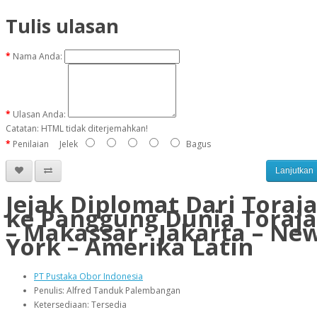
Tulis ulasan
Nama Anda:
Ulasan Anda:
Catatan:
HTML tidak diterjemahkan!
Penilaian
Jelek
Bagus
Lanjutkan
Jejak Diplomat Dari Toraj
ke Panggung Dunia Toraja
– Makassar - Jakarta – Ne
York – Amerika Latin
PT Pustaka Obor Indonesia
Penulis: Alfred Tanduk Palembangan
Ketersediaan: Tersedia