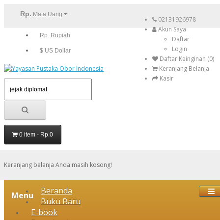
Rp.
Mata Uang
02131926978
Akun Saya
Rp. Rupiah
Daftar
Login
$ US Dollar
Daftar Keinginan (0)
Keranjang Belanja
Kasir
0 item - Rp.0
Keranjang belanja Anda masih kosong!
Beranda
Menu
Buku Baru
E-book