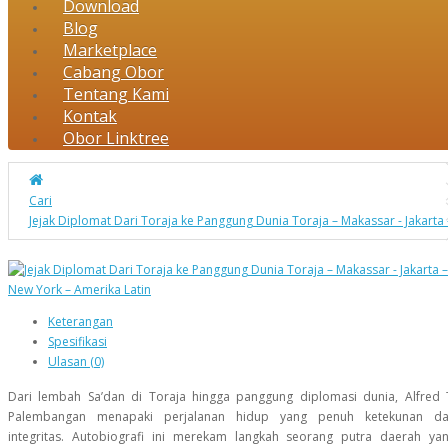
Download
Blog
Marketplace
Cabang Obor
Tentang Kami
Kontak
Obor Linktree
Cari
Jejak Diplomat Dari Toraja ke Panggung Dunia Toraja – Makassar - Jakarta
Keterangan
Spesifikasi
Ulasan (0)
Dari lembah Sa’dan di Toraja hingga panggung diplomasi dunia, Alfred 
Palembangan menapaki perjalanan hidup yang penuh ketekunan d
integritas. Autobiografi ini merekam langkah seorang putra daerah ya