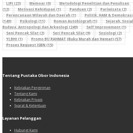
LIPI (23)
Memoar (0)
Metodologi Penelitian dan Penulisan
(12)
Motivasi Kehidupan (1)
Panduan (2)
Pariwisata (2)
Perencanaan Wilayah dan Daerah (1)
Politik, HAM & Demokrasi
(140)
Psikologi (11)
Roman Autobiografi (1)
Sejarah, Sosial
Budaya, Antropologi dan Arkeologi (240)
Self Improvement (1)
Seni Pencak Silat (2)
Seri Pencak Silat (9)
Sosiologi (2)
YLBHI (1)
Promo BU RAHMAT (Buku Murah dan Hemat) (57)
Proses Request ISBN (15)
Tentang Pustaka Obor Indonesia
Kebijakan Pengiriman
Tentang Kami
Kebijakan Privasi
Syarat & Ketentuan
Layanan Pelanggan
Hubungi Kami