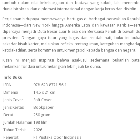
tumbuh dalam nilai kekeluargaan dan budaya yang kokoh, lalu menemb
dunia birokrasi dan diplomasi internasional dengan kerja keras dan disiplin.
Perjalanan hidupnya membawanya bertugas di berbagai perwakilan Republ
Indonesia—dari New York hingga Amerika Latin dan kawasan Karibia—ser
dipercaya menjadi Duta Besar Luar Biasa dan Berkuasa Penuh di bawah d
presiden. Dengan gaya tutur yang lugas dan rendah hati, buku ini buk
sekadar kisah karier, melainkan refleksi tentang iman, keteguhan menghada
ketidakadilan, serta komitmen untuk mengabdi kepada bangsa dan negara.
Kisah ini menjadi inspirasi bahwa asal-usul sederhana bukanlah bata
melainkan fondasi untuk melangkah lebih jauh ke dunia.
Info Buku
ISBN
978-623-8771-56-1
Dimensi
14,5 x 21 cm
Jenis Cover
Soft Cover
Jenis Kertas
Bookpaper
Berat
250 gram
Jumlah Halaman
198 hlm
Tahun Terbit
2026
Penerbit
PT Pustaka Obor Indonesia