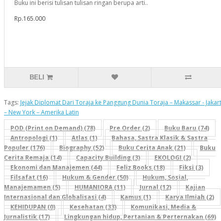
Buku ini berisi tulisan tulisan ringan berupa arti..
Rp.165.000
BELI
Tags:
Jejak Diplomat Dari Toraja ke Panggung Dunia Toraja – Makassar - Jakar
– New York – Amerika Latin
POD (Print on Demand) (78)
Pre Order (2)
Buku Baru (74)
Antropologi (1)
Atlas (1)
Bahasa, Sastra Klasik & Sastra
Populer (176)
Biography (52)
Buku Cerita Anak (21)
Buku
Cerita Remaja (14)
Capacity Building (3)
EKOLOGI (2)
Ekonomi dan Manajemen (44)
Feliz Books (18)
Fiksi (3)
Filsafat (16)
Hukum & Gender (50)
Hukum, Sosial,
Manajemamen (5)
HUMANIORA (11)
Jurnal (12)
Kajian
Internasional dan Globalisasi (4)
Kamus (1)
Karya Ilmiah (2)
KEHIDUPAN (0)
Kesehatan (33)
Komunikasi, Media &
Jurnalistik (17)
Lingkungan hidup, Pertanian & Perternakan (69)