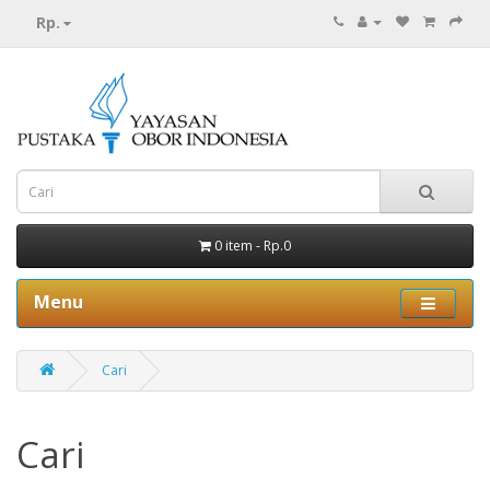
Rp.
0 item - Rp.0
Menu
Cari
Cari