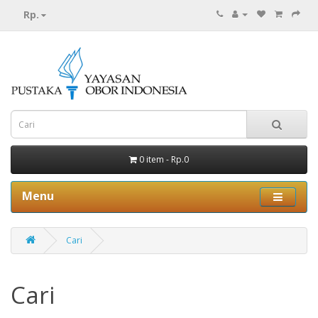
Rp.
0 item - Rp.0
Menu
Cari
Cari