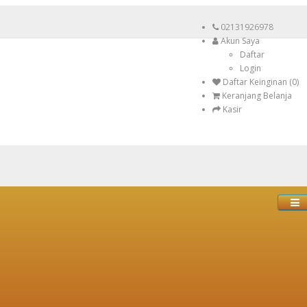
02131926978
Akun Saya
Daftar
Login
Daftar Keinginan (0)
Keranjang Belanja
Kasir