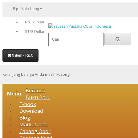
Rp.
Mata Uang
Rp. Rupiah
$ US Dollar
0 item - Rp.0
Keranjang belanja Anda masih kosong!
Beranda
Menu
Buku Baru
E-book
Download
Blog
Marketplace
Cabang Obor