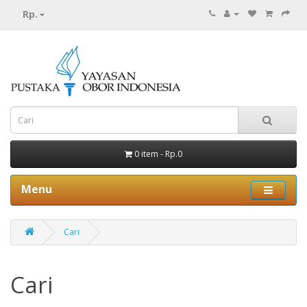
Rp.
0 item - Rp.0
Menu
Cari
Cari