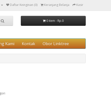
Daftar Keinginan (0)
Keranjang Belanja
Kasir
0 item - Rp.0
ng Kami
Kontak
Obor Linktree
gori