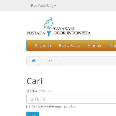
Rp.
Mata Uang
Beranda
Buku Baru
E-book
Do
Cari
Cari
Kriteria Pencarian
Cari pada keterangan produk