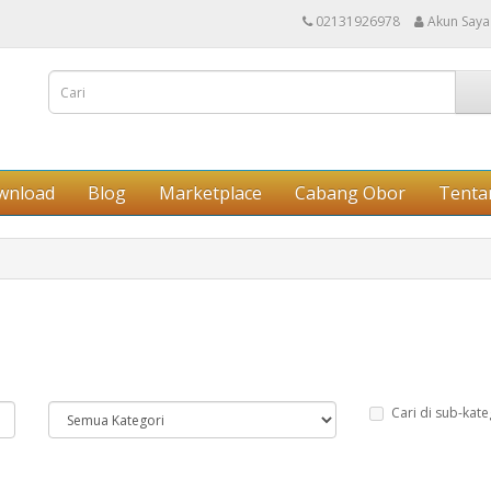
02131926978
Akun Saya
wnload
Blog
Marketplace
Cabang Obor
Tenta
Cari di sub-kate