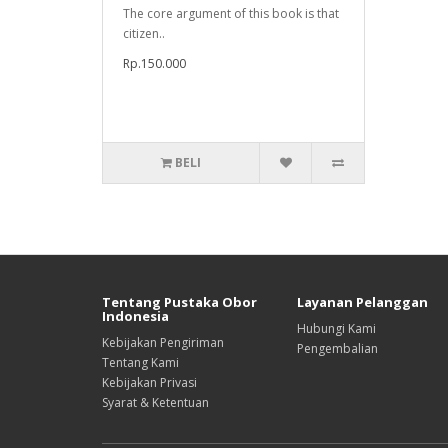
The core argument of this book is that
citizen..
Rp.150.000
BELI
Tentang Pustaka Obor
Layanan Pelanggan
Indonesia
Hubungi Kami
Kebijakan Pengiriman
Pengembalian
Tentang Kami
Kebijakan Privasi
Syarat & Ketentuan