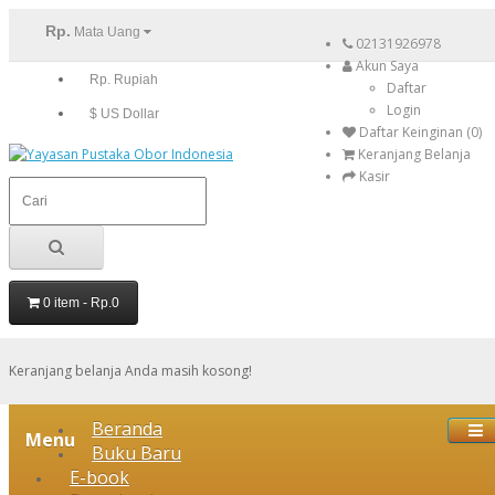
Rp.
Mata Uang
02131926978
Akun Saya
Rp. Rupiah
Daftar
Login
$ US Dollar
Daftar Keinginan (0)
Keranjang Belanja
Kasir
0 item - Rp.0
Keranjang belanja Anda masih kosong!
Beranda
Menu
Buku Baru
E-book