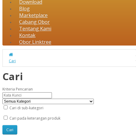
Download
Blog
Marketplace
Cabang Obor
Tentang Kami
Kontak
Obor Linktree
Cari
Cari
Kriteria Pencarian
Cari di sub-kategori
Cari pada keterangan produk