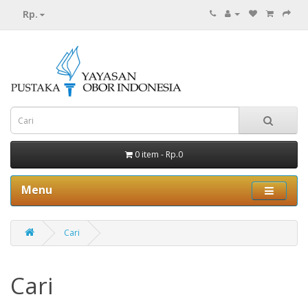
Rp.
0 item - Rp.0
Menu
Cari
Cari