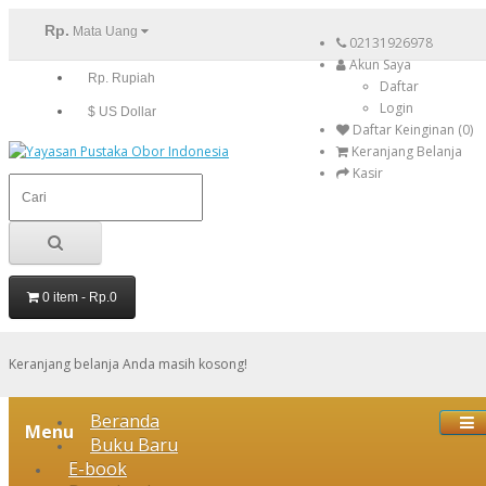
Rp.
Mata Uang
02131926978
Akun Saya
Rp. Rupiah
Daftar
Login
$ US Dollar
Daftar Keinginan (0)
Keranjang Belanja
Kasir
0 item - Rp.0
Keranjang belanja Anda masih kosong!
Beranda
Menu
Buku Baru
E-book