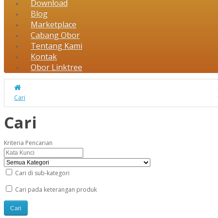
Download
Blog
Marketplace
Cabang Obor
Tentang Kami
Kontak
Obor Linktree
Cari
Cari
Kriteria Pencarian
Cari di sub-kategori
Cari pada keterangan produk